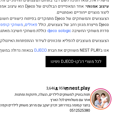
מישל-דאלו, ומאז הפכה לשם דבר בתחום הצעצועים החינוכיים והיצי
עיצוב אמנותי
: אחד המאפיינים הבו
ליצור מוצרים ייחודיים ואסתטיים.
הצעצועים והמשחקים של Djeco מתמקדים בפיתוח כישורים חשובים כמו חשיבה לוגית, יצירתיות, מוטוריקה עדינה וכישורי פתרון בעיות.
Djeco מייצרת מגוון רחב של צעצועים, כולל
פאזלים
,
משחקי קופסה
סדרת משחקי החשיבה
djeco sologic
כוללת משחקי חשיבה מאתגר
הצעצועים מעוצבים להפליא ומכוונים לעידוד ההתפתחות האינטלקטו
אנו בNEST PLAY משווקים את חברת
DJECO
בגאווה גדולה במשך 
לכל מוצרי דג'קו-DJECO נימיגו
nest.play
3,646
959
חנות בוטיק למשחקים לילדים, הנעלה, תינוקות ומתנות.
אתר עם משלוחים לכל הארץ
בחצר קסומה במדרחוב זכרון יעקב עם מרחב משחק לילדים וקפה
0512525380