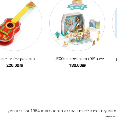
יצירה DIY בתים מיניאטורים DJECO – אלבה
גיטרה מעץ לילדים – djeco
220.00
₪
180.00
₪
djeco דג'קו חברה צרפתית מוכרת המתמחה בעיצוב וייצור צעצועים, משחקים ויצירה לילדים. החברה הוקמה בשנת 1954 על ידי ורוניק