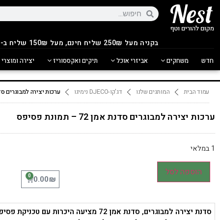
בקניה מעל 250
₪
שליח חינם, מעל 150₪ שליח ב-14.90₪
חדש
משחקים
אביזרי אוכל
תיקים ואקססוריז
יצירה ומוצרי 
עמוד הבית
המותגים שלנו
דג'קו-DJECO נימיגו
ערכות יצירה למבוגרים סדנת אמן 72 – 
ערכות יצירה למבוגרים סדנת אמן 72 – תמונת פסיפס
1 במלאי
הוספה לסל
0
₪
0.00
סדנת יצירה למבוגרים, סדנת אמן 72 מציעה היכרות עם טכניקת פסיפס.