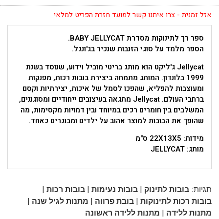
אזל זמנית - צרו איתנו קשר למועד חזרת הפריט למלאי
ספר רך לתינוקות מסדרת BABY JELLYCAT.
הספר מלמד על סוגי הזנבות שנכיר בג'ונגל.
Jellycat ג'ליקט הוא מותג בריטי מוביל וידוע, שנוסד בשנת
1999 בלונדון. המותג מתמחה ביצירת בובות רכות, מפנקות
ומעוצבות להפליא, שהפכו לסמל של איכות, יצירתיות וקסם
ברחבי העולם. Jellycat מתגאה בעיצובים ייחודיים ומסוגננים,
המשלבים בין חומרים רכים במיוחד ובין דמויות מקסימות, מה
שהופך את הבובות למוצר אהוב על ילדים ומבוגרים כאחד.
מידות: 22X13X5 ס"מ
מותג: JELLYCAT
|
|
|
תגיות:
בובות לתינוק
בובות נעימות
בובות רכות
|
|
|
בובות רכות לתינוקות
בובת פרווה
מתנות לגיל שנה
|
מתנות ללידה
מתנות ללידה ראשונה