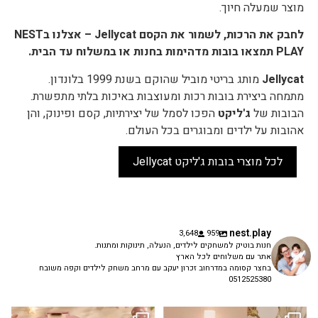
מוצר שמעלה חיוך.
לחבק את הרכות, לשמור את הקסם Jellycat – אצלנו בNEST
PLAY תמצאו בובות מדהימות בחנות או במשלוח עד הבית.
Jellycat
מותג בריטי מוביל שהוקם בשנת 1999 בלונדון.
מתמחה ביצירת בובות רכות ומעוצבות באיכות בלתי מתפשרת.
הבובות של
ג'ליקט
הפכו לסמל של יצירתיות, קסם ופינוק, והן
אהובות על ילדים ומבוגרים בכל העולם.
לכל מוצרי בובות ג'ליקט Jellycat
nest.play
3,648
959
חנות בוטיק למשחקים לילדים, הנעלה, תינוקות ומתנות.
אתר עם משלוחים לכל הארץ
בחצר קסומה במדרחוב זכרון יעקב עם מרחב משחק לילדים וקפה משובח
0512525380