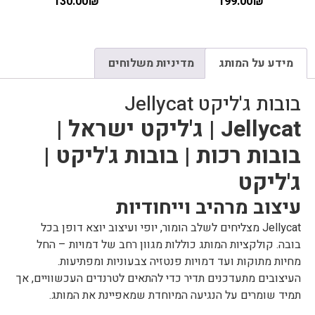
130.00
₪
199.00
₪
מידע על המותג
מדיניות משלוחים
בובות ג'ליקט Jellycat
Jellycat | ג'ליקט ישראל |
בובות רכות | בובות ג'ליקט |
ג'ליקט
עיצוב מרהיב וייחודיות
Jellycat מצליחים לשלב הומור, יופי ועיצוב יוצא דופן בכל
בובה. קולקציות המותג כוללות מגוון רחב של דמויות – החל
מחיות מתוקות ועד דמויות פנטזיה צבעוניות ומפתיעות.
העיצובים מתעדכנים תדיר כדי להתאים לטרנדים העכשוויים, אך
תמיד שומרים על הנגיעה המיוחדת שמאפיינת את המותג.