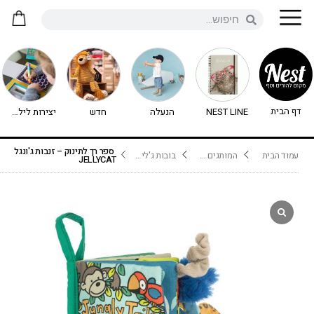
דף הבית
NEST LINE
הנעלה
חדש
יצירות לילדים - יצירה לילדים
ספר רך לתינוק – זנבות ג'ונגל
עמוד הבית
המותגים שלנו
בובות ג'ליקט Jellycat
JELLYCAT