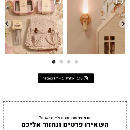
גם פריט עיצובי לחדר, גם מנורת לילה
✨ חוזרים למסגרת בסטייל! ✨
...
מרגיעה, וגם
...
הקולקציה החדשה
3
0
9
4
עקבו אחרינו ב - Instagram
יש
מוצר
שחפשתם ולא מצאתם?
השאירו פרטים ונחזור אליכם