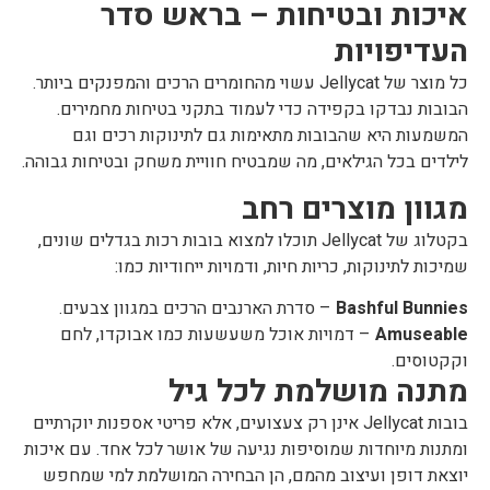
איכות ובטיחות – בראש סדר
העדיפויות
כל מוצר של Jellycat עשוי מהחומרים הרכים והמפנקים ביותר.
הבובות נבדקו בקפידה כדי לעמוד בתקני בטיחות מחמירים.
המשמעות היא שהבובות מתאימות גם לתינוקות רכים וגם
לילדים בכל הגילאים, מה שמבטיח חוויית משחק ובטיחות גבוהה.
מגוון מוצרים רחב
בקטלוג של Jellycat תוכלו למצוא בובות רכות בגדלים שונים,
שמיכות לתינוקות, כריות חיות, ודמויות ייחודיות כמו:
Bashful Bunnies
– סדרת הארנבים הרכים במגוון צבעים.
Amuseable
– דמויות אוכל משעשעות כמו אבוקדו, לחם
וקקטוסים.
מתנה מושלמת לכל גיל
בובות Jellycat אינן רק צעצועים, אלא פריטי אספנות יוקרתיים
ומתנות מיוחדות שמוסיפות נגיעה של אושר לכל אחד. עם איכות
יוצאת דופן ועיצוב מהמם, הן הבחירה המושלמת למי שמחפש