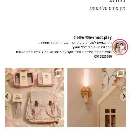
אין מידע על המותג.
nest.play
3,648
959
חנות בוטיק למשחקים לילדים, הנעלה, תינוקות ומתנות.
אתר עם משלוחים לכל הארץ
בחצר קסומה במדרחוב זכרון יעקב עם מרחב משחק לילדים וקפה משובח
0512525380
גם פריט עיצובי לחדר, גם מנורת לילה
✨ חוזרים למסגרת בסטייל! ✨
...
מרגיעה, וגם
...
הקולקציה החדשה
3
0
9
4