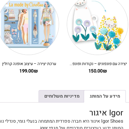
יצירה עם פונפונים – נקודות ופונפונים בדשא DJECO
ערכת יצירה – עיצוב אופנה קרולין
199.00
₪
150.00
₪
מידע על המותג
מדיניות משלוחים
Igor איגור
Igor Shoes איגור היא חברה ספרדית המתמחה בנעלי גומי, סנדלי גומי ונעליים לילדים.
המותג ידוע בעיצובים מודרניים של מגפי igor.