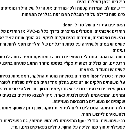
הילדים בזמן פעילות במים.
ס"מ טווח גדילה על פי הטבלה המצורפת בגלרית התמונות.
מאפיינים עיקריים של סנדלי Igor:
חומרים איכותיים: הסנדלים מיוצרים בדרך כלל מ-PVC
גמישים ואיכותיים, עמידים במים וקלים לניקוי. זה הופך אותם לאידיא
לשימוש במים ולשמירה על כפות הרגליים של הילדים מפני לחות וריח
נעימים.
נוחות והתאמה: הסנדלים מעוצבים בצורה שמספקת תמיכה נוחה לכפות
הרגליים. הם כוללים רצועות סקו'ץ בפטנט מיוחד המונע פתיחה במים, 
לשימוש ומעודד עצמאות.
סוליה : סנדלי Igor מצוידים בסוליות מונעות החלקה, המספקות בטי
על משטחים חלקים או רטובים, בחלק מהדגמים הסוליה נשלפת לטובת נ
מגוון עיצובים וצבעים: סנדלי איגור קיימים מגוון רחב של עיצובים צבעו
ומהנים, המתאימים לבנים ולבנות כאחד. ניתן למצוא סנדלים בצבעים ע
שקופים או מעוטרים בדוגמאות מעניינות.
קלות תחזוקה: הסנדלים קלים לניקוי ותחזוקה, שכן ניתן לשטוף אותם 
ולהשאירם לייבוש מהיר.
רב-שימושיות: סנדלי Igor מתאימים לשימוש יומיומי, גם בפעילויו
לפעילויות חוץ כמו הליכה על החוף, טיולים בפארקים מים, ועוד.