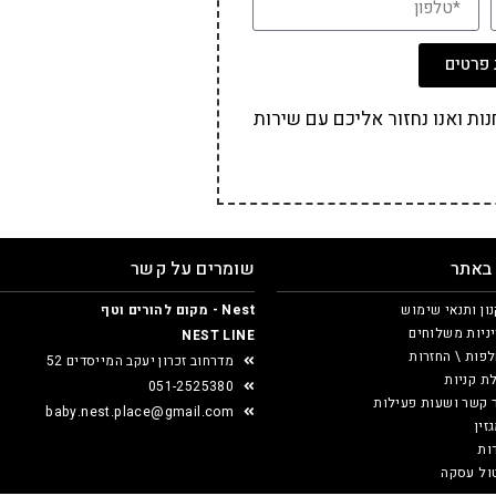
פרטים
ת ואנו נחזור אליכם עם שירות
 באתר
שומרים על קשר
ון ותנאי שימוש
Nest - מקום להורים וטף
ניות משלוחים
NEST LINE
פות \ החזרות
מדרחוב זכרון יעקב המייסדים 52
ת קניות
051-2525380
 קשר ושעות פעילות
baby.nest.place@gmail.com
זין
ות
ול עסקה