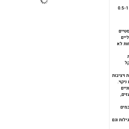
** שימו לב, המידות קטנות ולכן-מודדים את הרגל של הילד ומוסיפים 0.5-1
 או חומרים פלסטיים
ליים
ות לא
קל
חות ויציבות
יקוי.
ניים
זים,
במים
ת רגילות וגם