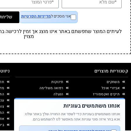
אני מסכים ל
מדיניות הפרטיות
שליחת 
לעיתים המוצר שחפשתם באתר אינו מוצג אך זמין לרכישה בחנו
מצוין
קטגוריות מוצרים
ניווט
משחקים
תינוקות
תקנ
אביזרי אוכל
רפואה משלימה
מדי
תיקים ואקססוריז
הנעלה
החל
יצירה ומוצרי נייר
עגל
אנחנו משתמשים בעוגיות
עיצוב החדר
צור
המג
אנחנו משתמשים בעוגיות כדי לשפר את החוויה שלך באתר שלנו.
אוד
אנא בחר איזה סוגי עוגיות אתה מאפשר לנו להשתמש בהם.
ביט