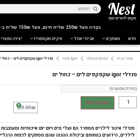
בקניה מעל 250
₪
שליח חינם, מעל 150₪ שליח ב-14.90₪
חדש
משחקים
אביזרי אוכל
תיקים ואקססוריז
יצירה ומוצרי 
עמוד הבית
המותגים שלנו
Igor איגור
סנדלי igor שקפקפים לים – כחול ים
סנדלי igor שקפקפים לים – כחול ים
הוספה לסל
0
₪
0.00
סנדלי איגור לילדים מספרד הם נעלי מים ויום יום איכותיות ומעוצבות 
לילדים, הידועים בנוחותם וביכולת ההגנה שהם מספקים לכפות הרגלי