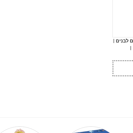
|
 לבנים
|