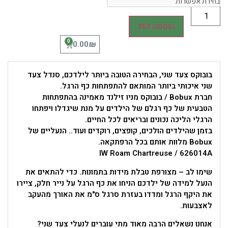
הוספה לסל
0
₪
0.00
בובוקס צעד שני, הבחירה הטובה ביותר לילדכם, סנדל צעד
שני איכותי ביותר המותאם להתפתחות כף הרגל.
חברת Bobux / בובוקס מניו זילנד מאמינה בהתפתחות
הטבעית של כף רגלם של הילדים על מנת שיגדלו ויפתחו
הרגלי הליכה נכונים ובריאים לכל החיים.
בזמן שהילדים הולכים, קופצים, רוקדים ועוד.. הנעליים של
Bobux מלוות אותם בכל הרפתקאה.
IW Roam Chartreuse / 626014A
שימו לב – מצורפת טבלת מידות בתמונות. כדי להתאים את
הנעל למידה של ילדכם הניחו את כף הרגל על נייר חלק, ציירו
את היקף הרגל ומדדו בעזרת סרגל ס"מ את האורך מהעקב
לאצבעות.
אנחנו נשאלים הרבה מאוד מתי עוברים לנעלי צעד שני?