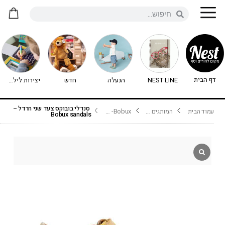
דף הבית
NEST LINE
הנעלה
חדש
יצירות לילדים - יצירה לילדים
סנדלי בובוקס צעד שני חרדל –
עמוד הבית
המותגים שלנו
Bobux- בובוקס
Bobux sandals