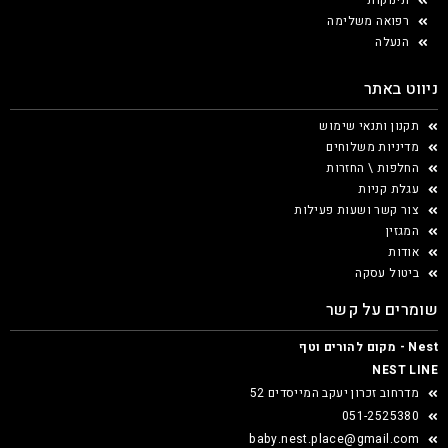
תינוקות
רפואה משלימה
הנעלה
ניווט באתר
תקנון ותנאי שימוש
מדיניות משלוחים
החלפות \ החזרות
עגלת קניות
צור קשר ושעות פעילות
המגזין
אודות
ביטול עסקה
שומרים על קשר
Nest - מקום להורים וטף
NEST LINE
מדרחוב זכרון יעקב המייסדים 52
051-2525380
baby.nest.place@gmail.com