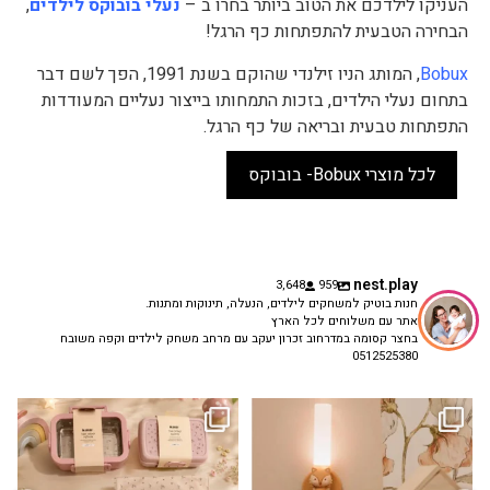
העניקו לילדכם את הטוב ביותר בחרו ב –
נעלי בובוקס לילדים
,
הבחירה הטבעית להתפתחות כף הרגל!
Bobux
, המותג הניו זילנדי שהוקם בשנת 1991, הפך לשם דבר
בתחום נעלי הילדים, בזכות התמחותו בייצור נעליים המעודדות
התפתחות טבעית ובריאה של כף הרגל.
לכל מוצרי Bobux- בובוקס
nest.play
3,648
959
חנות בוטיק למשחקים לילדים, הנעלה, תינוקות ומתנות.
אתר עם משלוחים לכל הארץ
בחצר קסומה במדרחוב זכרון יעקב עם מרחב משחק לילדים וקפה משובח
0512525380
גם פריט עיצובי לחדר, גם מנורת לילה
✨ חוזרים למסגרת בסטייל! ✨
...
מרגיעה, וגם
...
הקולקציה החדשה
3
0
9
4