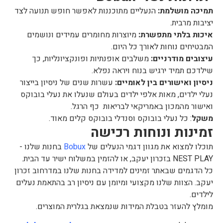
תמיכה מושלמת:
הנעליים מתוכננות לאפשר חופש תנועה לצד
יציבות מרבית.
איכות בלתי מתפשרת:
מיוצרות מחומרים עמידים ונושמים
המבטיחים נוחות לאורך כל היום.
עיצובים מודרניים:
משלבים אופנתיות ופונקציונליות, כך
שילדכם תמיד ירגיש בנוח ויראה נפלא.
ניסיון ואישורים בין לאומיים:
עשרות שנים של ניסיון בייצור
נעלי ילדים, מאות אלפי ילדים בעולם שנעלו את נעלי בובוקס
ואישור מהמכון באמריקאי לבריאות כף הרגל.
משקל
: כל נעלי בובוקס וסנדלי בובוקס קלים מאוד.
זמינות ונוחות רכישה
תוכלו למצוא את מגוון דגמי הנעלים של
Bobux
בחנות שלנו -
NEST PLAY בזכרון יעקב, או להזמין במשלוח ישיר עד הבית.
כל הדגמים שבאתר זמינים למדידה בחנות שלנו במדרחוב זכרון
יעקב. הצוות שלנו מקצועי ומיומן עם ניסיון רב בהתאמת נעלים
לילדים.
מומלץ להעזר בטבלת המידות שנמצאת בגלרית המוצרים.