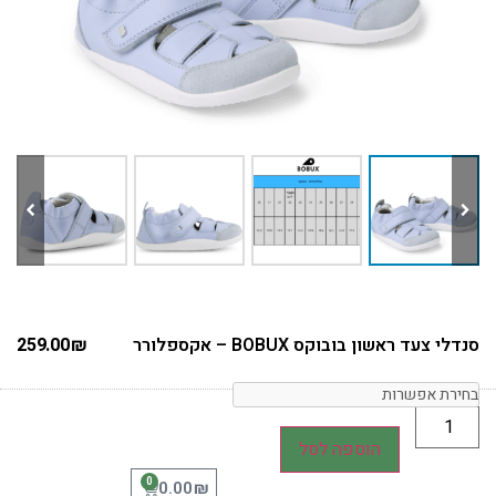
סנדלי צעד ראשון בובוקס BOBUX – אקספלורר
₪
259.00
הוספה לסל
0
₪
0.00