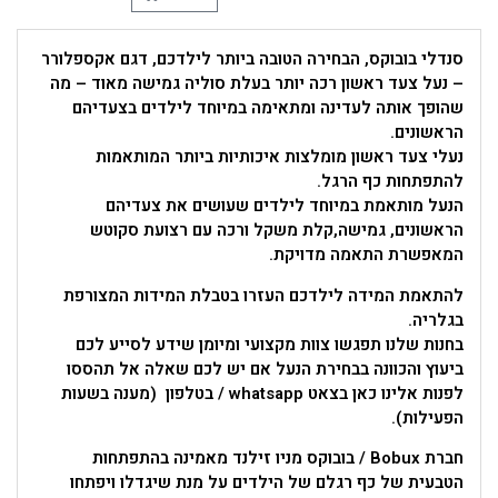
סנדלי בובוקס, הבחירה הטובה ביותר לילדכם, דגם אקספלורר
– נעל צעד ראשון רכה יותר בעלת סוליה גמישה מאוד – מה
שהופך אותה לעדינה ומתאימה במיוחד לילדים בצעדיהם
הראשונים.
נעלי צעד ראשון מומלצות איכותיות ביותר המותאמות
להתפתחות כף הרגל.
הנעל מותאמת במיוחד לילדים שעושים את צעדיהם
הראשונים, גמישה,קלת משקל ורכה עם רצועת סקוטש
המאפשרת התאמה מדויקת.
להתאמת המידה לילדכם העזרו בטבלת המידות המצורפת
בגלריה.
בחנות שלנו תפגשו צוות מקצועי ומיומן שידע לסייע לכם
ביעוץ והכוונה בבחירת הנעל אם יש לכם שאלה אל תהססו
לפנות אלינו כאן בצאט whatsapp / בטלפון (מענה בשעות
הפעילות).
חברת Bobux / בובוקס מניו זילנד מאמינה בהתפתחות
הטבעית של כף רגלם של הילדים על מנת שיגדלו ויפתחו