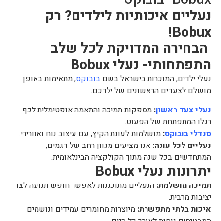
נעליים איכותיות לילדים? רק
Bobux!
הבחירה המדויקת לכל שלב
התפתחותי-
נעלי Bobux
נעלי ילדים, המוכרות בישראל בשם
בובוקס
, מתאימות באופן
מושלם לצעדים הראשונים של ילדכם.
נעלי צעד ראשון
:
מספקות תמיכה והתאמה אופטימלית לכף
רגלו המתפתחת של הפעוט.
סנדלי בובוקס
:
מושלמות לעונת הקיץ, עם עיצוב נוח ואוורירי.
נעליים לכל עונה:
אנו מציעים מגוון רחב של דגמים,
המתחדשים בכל שנה מתוך הקולקציה הבינלאומית.
יתרונות נעלי Bobux
תמיכה מושלמת:
הנעליים מתוכננות לאפשר חופש תנועה לצד
יציבות מרבית.
איכות בלתי מתפשרת:
מיוצרות מחומרים עמידים ונושמים
המבטיחים נוחות לאורך כל היום.