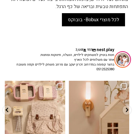
התפתחות טבעית ובריאה של כף הרגל.
לכל מוצרי Bobux- בובוקס
nest.play
3,648
959
חנות בוטיק למשחקים לילדים, הנעלה, תינוקות ומתנות.
אתר עם משלוחים לכל הארץ
בחצר קסומה במדרחוב זכרון יעקב עם מרחב משחק לילדים וקפה משובח
0512525380
גם פריט עיצובי לחדר, גם מנורת לילה
✨ חוזרים למסגרת בסטייל! ✨
...
מרגיעה, וגם
...
הקולקציה החדשה
3
0
9
4