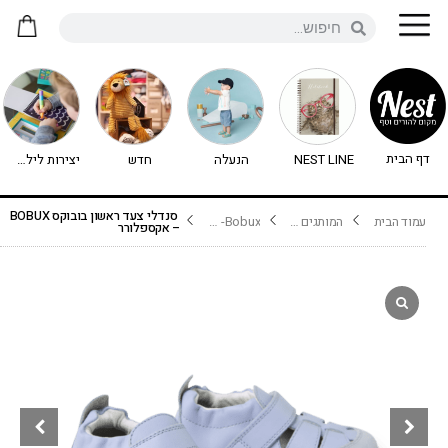
דף הבית
NEST LINE
הנעלה
חדש
יצירות לילדים - יצירה לילדים
סנדלי צעד ראשון בובוקס BOBUX
עמוד הבית
המותגים שלנו
Bobux- בובוקס
– אקספלורר