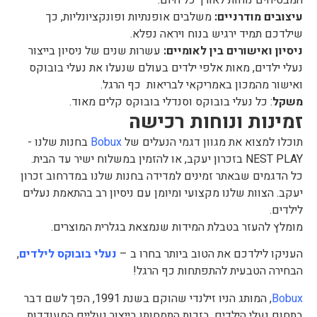
עיצובים מודרניים:
משלבים אופנתיות ופונקציונליות, כך
שילדכם תמיד ירגיש בנוח ויראה נפלא.
ניסיון ואישורים בין לאומיים:
עשרות שנים של ניסיון בייצור
נעלי ילדים, מאות אלפי ילדים בעולם שנעלו את נעלי בובוקס
ואישור מהמכון באמריקאי לבריאות כף הרגל.
משקל
: כל נעלי בובוקס וסנדלי בובוקס קלים מאוד.
זמינות ונוחות רכישה
תוכלו למצוא את מגוון דגמי הנעלים של
Bobux
בחנות שלנו -
NEST PLAY בזכרון יעקב, או להזמין במשלוח ישיר עד הבית.
כל הדגמים שבאתר זמינים למדידה בחנות שלנו במדרחוב זכרון
יעקב. הצוות שלנו מקצועי ומיומן עם ניסיון רב בהתאמת נעלים
לילדים.
מומלץ להעזר בטבלת המידות שנמצאת בגלרית המוצרים.
העניקו לילדכם את הטוב ביותר בחרו ב –
נעלי בובוקס לילדים
,
הבחירה הטבעית להתפתחות כף הרגל!
Bobux
, המותג הניו זילנדי שהוקם בשנת 1991, הפך לשם דבר
בתחום נעלי הילדים, בזכות התמחותו בייצור נעליים המעודדות