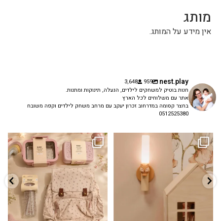
מותג
אין מידע על המותג.
nest.play
3,648
959
חנות בוטיק למשחקים לילדים, הנעלה, תינוקות ומתנות.
אתר עם משלוחים לכל הארץ
בחצר קסומה במדרחוב זכרון יעקב עם מרחב משחק לילדים וקפה משובח
0512525380
גם פריט עיצובי לחדר, גם מנורת לילה
✨ חוזרים למסגרת בסטייל! ✨
...
מרגיעה, וגם
...
הקולקציה החדשה
3
0
9
4