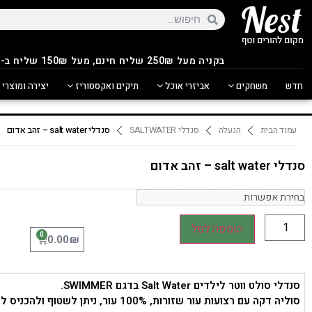
בקניה מעל 250
₪
שליח חינם, מעל 150₪ שליח ב-14.90₪
חדש
משחקים
אביזרי אוכל
תיקים ואקססוריז
יצירה ומוצרי 
עמוד הבית
הנעלה
סנדלי SALTWATER
סנדלי salt water – זהב אדום
סנדלי salt water – זהב אדום
הוספה לסל
0
₪
0.00
סנדלי סולט ווטר לילדים Salt Water בדגם SWIMMER.
סוליה דקה עם רצועות עור שזורות, 100% עור, ניתן לשטוף ולהכנ