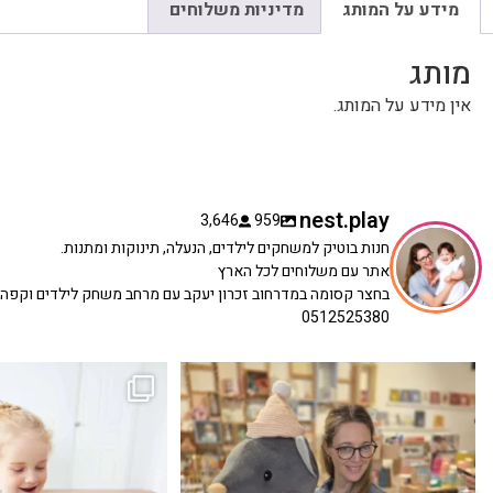
מידע על המותג
מדיניות משלוחים
מותג
אין מידע על המותג.
nest.play
3,646
959
חנות בוטיק למשחקים לילדים, הנעלה, תינוקות ומתנות.
אתר עם משלוחים לכל הארץ
בחצר קסומה במדרחוב זכרון יעקב עם מרחב משחק לילדים וקפה
0512525380
כשפתחתי את החנות חלמתי ליצור מקום שהייתי
הבובה הכי מתוקה הגיעה אלינו!
...
שמחה
...
האף של הכ
7
0
39
16