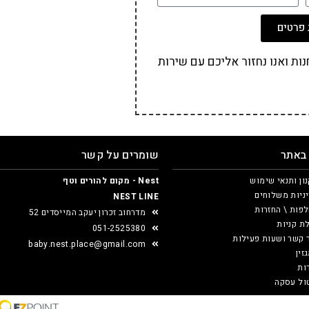
פרטים
ת ואנו נחזור אליכם עם שירות
 באתר
שומרים על קשר
ון ותנאי שימוש
Nest - מקום להורים וטף
ניות משלוחים
NEST LINE
פות \ החזרות
מדרחוב זכרון יעקב המייסדים 52
ת קניות
051-2525380
 קשר ושעות פעילות
baby.nest.place@gmail.com
זין
ות
ול עסקה