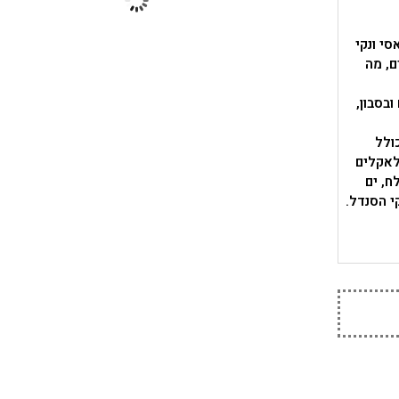
בעיצוב קלאסי ונקי
ם, מה
ובסבון,
ולל
לאקלים
ח, ים
י הסנדל.