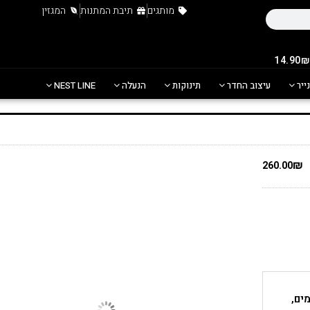
מותגים
תיבת המתנות
המגזין
נייר
עיצוב החדר
תינוקות
הנעלה
NEST LINE
₪
260.00
יס למים,