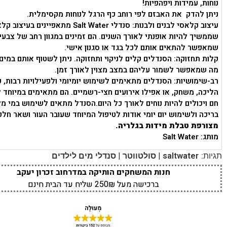
נוחות, עמידות ויפהפיות!
ניתן להדק את האבזם לפי רוחב כף הרגל לנוחות מקסימלית.
עיצוב קלאסי לבנים ולבנות: סנדלי Salt Water מתאפיינים 
שממשיך להיות אופנתי לאורך השנים. הם זמינים במגוון רחב של צבעי
שמאפשר להתאים אותם לכל בגד או סגנון אישי.
קלות תחזוקה: הסנדלים קלים לניקוי ותחזוקה. ניתן לשטוף אותם במים 
מה שמאפשר לשמור עליהם במצב מצוין לאורך זמן.
רב-שימושיות: הסנדלים מתאימים לשימוש יומיומי ולפעילויות רבות, כ
הליכה, משחק, או אפילו אירועים חצי-רשמיים. הם מתאימים במיוחד 
חם ויכולים להיות נוחים לאורך כל היום.הסנדל מתאים לשימוש במי מל
בריכה ולשימוש יום יומי אודות לטיפול המיוחד שעובר העור ושאר חלק
מצורפת טבלת מידות בגלריה.
מותג: Salt Water
|
|
תגיות:
saltwater
סולטווטר
סנדלי מים לילדים
חנות המשחקים הותיקה במדרחוב זכרון יעקב
ברכישה מעל 250₪ שליח עד הבית חינם