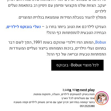
יעקב. הצוות שלנו מקצועי ומיומן עם ניסיון רב בהתאמת נעלים
לילדים.
מומלץ להעזר בטבלת המידות שנמצאת בגלרית המוצרים.
העניקו לילדכם את הטוב ביותר בחרו ב –
נעלי בובוקס לילדים
,
הבחירה הטבעית להתפתחות כף הרגל!
Bobux
, המותג הניו זילנדי שהוקם בשנת 1991, הפך לשם דבר
בתחום נעלי הילדים, בזכות התמחותו בייצור נעליים המעודדות
התפתחות טבעית ובריאה של כף הרגל.
לכל מוצרי Bobux- בובוקס
nest.play
3,648
959
חנות בוטיק למשחקים לילדים, הנעלה, תינוקות ומתנות.
אתר עם משלוחים לכל הארץ
בחצר קסומה במדרחוב זכרון יעקב עם מרחב משחק לילדים וקפה משובח
0512525380