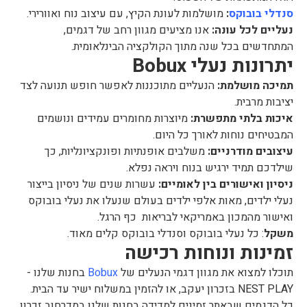
סנדלי בובוקס
:
מושלמות לעונת הקיץ, עם עיצוב נוח ואוורירי.
נעליים לכל עונה:
אנו מציעים מגוון רחב של דגמים,
המתחדשים בכל שנה מתוך הקולקציה הבינלאומית.
יתרונות נעלי Bobux
תמיכה מושלמת:
הנעליים מתוכננות לאפשר חופש תנועה לצד
יציבות מרבית.
איכות בלתי מתפשרת:
מיוצרות מחומרים עמידים ונושמים
המבטיחים נוחות לאורך כל היום.
עיצובים מודרניים:
משלבים אופנתיות ופונקציונליות, כך
שילדכם תמיד ירגיש בנוח ויראה נפלא.
ניסיון ואישורים בין לאומיים:
עשרות שנים של ניסיון בייצור
נעלי ילדים, מאות אלפי ילדים בעולם שנעלו את נעלי בובוקס
ואישור מהמכון באמריקאי לבריאות כף הרגל.
משקל
: כל נעלי בובוקס וסנדלי בובוקס קלים מאוד.
זמינות ונוחות רכישה
תוכלו למצוא את מגוון דגמי הנעלים של
Bobux
בחנות שלנו -
NEST PLAY בזכרון יעקב, או להזמין במשלוח ישיר עד הבית.
כל הדגמים שבאתר זמינים למדידה בחנות שלנו במדרחוב זכרון