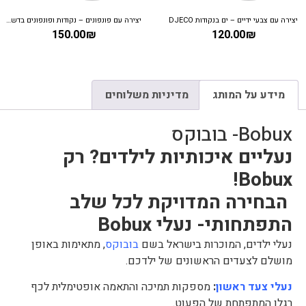
קודות DJECO
יצירה עם פונפונים – נקודות ופונפונים בדשא DJECO
ערכת יצירה – עי
00
₪
150.00
₪
12
מידע על המותג
מדיניות משלוחים
Bobux- בובוקס
נעליים איכותיות לילדים? רק
Bobux!
הבחירה המדויקת לכל שלב
התפתחותי-
נעלי Bobux
נעלי ילדים, המוכרות בישראל בשם
בובוקס
, מתאימות באופן
מושלם לצעדים הראשונים של ילדכם.
נעלי צעד ראשון
:
מספקות תמיכה והתאמה אופטימלית לכף
רגלו המתפתחת של הפעוט.