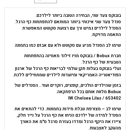
בובוקס צעד שני, הבחירה הטובה ביותר לילדכם.
סנדל צעד שני איכותי ביותר המותאם להתפתחות כף הרגל.
הסנדל לילדים גמיש ורך עם רצועת סקוטש המאפשרת
התאמה מדויקת.
שימו לב הסנדל מגיע עם סקוטש ולא עם אבזם כמו בתמונה
חברת Bobux / בובוקס מניו זילנד מאמינה בהתפתחות
הטבעית של כף הרגל.
נעלי בובוקס בעלות תקן עולמי לבריאות כף הרגל של ארגון
הפודיאטריה האמריקאי ומיועדות לילדים שמתחילים ללכת.
בזמן שהילדים הולכים, קופצים, רוקדים ועוד.. הסנדלים של
Bobux מלוות אותם בכל הרפתקאה.
IW Chelsea Lilas / 653402
שימו לב – מצורפת טבלת מידות בתמונות. כדי להתאים את
הסנדל למידה של ילדכם הניחו את כף הרגל על נייר חלק,
ציירו את היקף הרגל ומדדו בעזרת סרגל ס"מ את האורך
מהעקב לאצבעות.