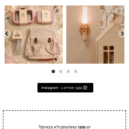
גם פריט עיצובי לחדר, גם מנורת לילה
✨ חוזרים למסגרת בסטייל! ✨
...
מרגיעה, וגם
...
הקולקציה החדשה
3
0
9
4
עקבו אחרינו ב - Instagram
יש
מוצר
שחפשתם ולא מצאתם?