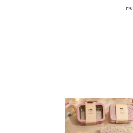
בעית
✨ חוזרים למסגרת בסטייל! ✨
...
הקולקציה החדשה
9
4