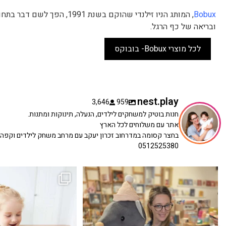
Bobux
, המותג הניו זילנדי שהוקם ב
ובריאה של כף הרגל.
לכל מוצרי Bobux- בובוקס
nest.play
3,646
959
חנות בוטיק למשחקים לילדים, הנעלה, תינוקות ומתנות.
אתר עם משלוחים לכל הארץ
בחצר קסומה במדרחוב זכרון יעקב עם מרחב משחק לילדים וקפה
0512525380
כשפתחתי את החנות חלמתי ליצור מקום שהייתי
הבובה הכי מתוקה הגיעה אלינו!
...
שמחה
...
האף של הכ
7
0
39
16