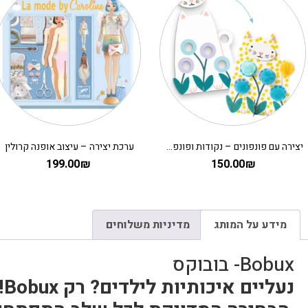
יצירה עם פונפונים – נקודות ופונפונים בדשא DJECO
ערכת יצירה – עיצוב אופנה קרולין
199.00
₪
150.00
₪
מידע על המותג
מדיניות משלוחים
Bobux- בובוקס
נעליים איכותיות לילדים? רק Bobux!