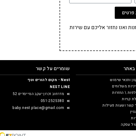
פרטים
ת ואנו נחזור אליכם עם שירות
 באתר
שומרים על קשר
ון ותנאי שימוש
Nest - מקום להורים וטף
ניות משלוחים
NEST LINE
פות \ החזרות
מדרחוב זכרון יעקב המייסדים 52
ת קניות
051-2525380
 קשר ושעות פעילות
baby.nest.place@gmail.com
זין
ות
ול עסקה