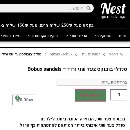
בקניה מעל 250
₪
שליח חינם, מעל 150₪ שליח ב-14.90₪
חדש
משחקים
אביזרי אוכל
תיקים ואקססוריז
יצירה ומוצרי 
עמוד הבית
המותגים שלנו
Bobux- בובוקס
סנדלי בובוקס צעד שני ורוד – obux sandals
סנדלי בובוקס צעד שני ורוד – Bobux sandals
הוספה לסל
0
₪
0.00
בובוקס צעד שני, הבחירה הטובה ביותר לילדכם.
סנדל צעד שני איכותי ביותר המותאם להתפתחות כף הרגל.