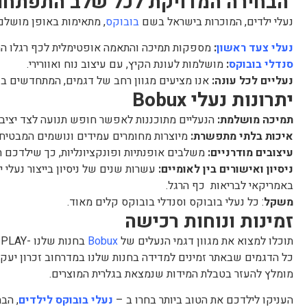
הבחירה המדויקת לכל שלב התפתחו
נעלי ילדים, המוכרות בישראל בשם
בובוקס
, מתאימות באופן מושלם
נעלי צעד ראשון
:
מספקות תמיכה והתאמה אופטימלית לכף רגלו ה
סנדלי בובוקס
:
מושלמות לעונת הקיץ, עם עיצוב נוח ואוורירי.
נעליים לכל עונה:
אנו מציעים מגוון רחב של דגמים, המתחדשים בכ
יתרונות נעלי Bobux
תמיכה מושלמת:
הנעליים מתוכננות לאפשר חופש תנועה לצד יציבו
איכות בלתי מתפשרת:
מיוצרות מחומרים עמידים ונושמים המבטיחים
עיצובים מודרניים:
משלבים אופנתיות ופונקציונליות, כך שילדכם תמ
ניסיון ואישורים בין לאומיים:
עשרות שנים של ניסיון בייצור נעלי 
באמריקאי לבריאות כף הרגל.
משקל
: כל נעלי בובוקס וסנדלי בובוקס קלים מאוד.
זמינות ונוחות רכישה
תוכלו למצוא את מגוון דגמי הנעלים של
Bobux
בחנות שלנו -NEST PLAY בזכרון יעקב, או להזמין במשלוח ישיר עד הבית.
כל הדגמים שבאתר זמינים למדידה בחנות שלנו במדרחוב זכרון יעקב.
מומלץ להעזר בטבלת המידות שנמצאת בגלרית המוצרים.
העניקו לילדכם את הטוב ביותר בחרו ב –
נעלי בובוקס לילדים
, הב