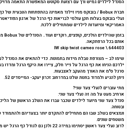
הסנדל לילדים גמיש ורך עם רצועת סקוטש המאפשרת התאמה מדויק
חברת Bobux / בובוקס מניו זילנד מאמינה בהתפתחות הטבעית של כף הרגל.
נעלי בובוקס בעלות תקן עולמי לבריאות כף הרגל של ארגון הפודיאטר
האמריקאי ומיועדות לילדים שמתחילים ללכת.
בזמן שהילדים הולכים, קופ
אותם בכל הרפתקאה.
IW skip twist cameo rose \ 644403
שימו לב – מצורפת טבלת מידות בתמונות. כדי להתאים את הסנדל ל
ילדכם הניחו את כף הרגל על נייר חלק, ציירו את היקף הרגל ומדדו ב
סרגל ס"מ את האורך מהעקב לאצבעות.
ניתן להגיע ולמדוד בחנות שלנו במדרחוב זכרון יעקב- המייסדים 52.
מתי עוברים לנעלי צעד שני?
ארחיב מעט על מה זה נעלי צעד שני:
סנדל צעד שני מיועד לילדים שכבר עברו את השלב הראשון של הליכה
ובטוחה.
ונמצאים בשלב שבו הם מתחילים להתקדם יותר בצעדיהם ולהתמודד ע
משטחים שונים.
לרוב נעלי צעד ראשון יסתימו במידה 22 ולכן גם לגודל כף ה