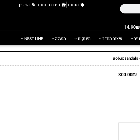
מותגים
תיבת המתנות
המגזין
נייר
עיצוב החדר
תינוקות
הנעלה
NEST LINE
B
₪
300.00