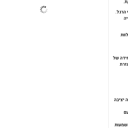
ת.
יה
צים, רוקדים ועוד.. הסנדלים של Bobux מלוות
מידה של
עזרת
 יציבה
ם
רגל יש משמעות