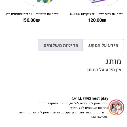
יצירה עם צבעי ידיים – ים בנקודות DJECO
יצירה עם פונפונים – נקודות ופונפונים בדשא DJECO
150.00
₪
120.00
₪
מידע על המותג
מדיניות משלוחים
מותג
אין מידע על המותג.
nest.play
3,648
959
חנות בוטיק למשחקים לילדים, הנעלה, תינוקות ומתנות.
אתר עם משלוחים לכל הארץ
בחצר קסומה במדרחוב זכרון יעקב עם מרחב משחק לילדים וקפה משובח
0512525380