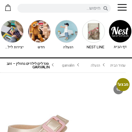
דף הבית
NEST LINE
הנעלה
חדש
יצירות לילדים - יצירה לילדים
סנדלים לילדים גרוולין – זהב
עמוד הבית
הנעלה
garvalin
GARVALIN
מבצע!