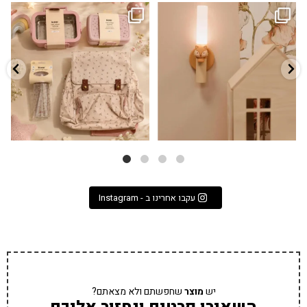
גם פריט עיצובי לחדר, גם מנורת לילה
✨ חוזרים למסגרת בסטייל! ✨
...
מרגיעה, וגם
...
הקולקציה החדשה
3
0
9
4
עקבו אחרינו ב - Instagram
יש
מוצר
שחפשתם ולא מצאתם?