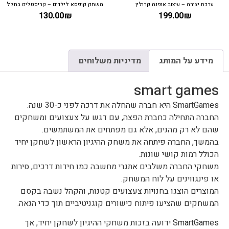
ערכת יצירה – עיצוב אופנה קרולין
משחק קופסא לילדים – קריסטלים בחלל
130.00
₪
199.00
₪
מידע על המותג
מדיניות משלוחים
smart games
SmartGames היא חברה שהחלה את דרכה לפני כ-30 שנה.
החברה התחילה כחברת הפצה, עם דגש על צעצועים ומשחקים
שהם לא רק מהנים, אלא גם מפתחים את המשתמשים.
בהמשך, החברה פיתחה את משחק ההיגיון הראשון לשחקן יחיד
הכולל רמות קושי שונות.
משחקי החברה משלבים אתגרי מחשבה כמו חידות דרכים, סירות
או פינגווינים על לוח המשחק.
המוצרים הוצגו בחנויות צעצועים קטנות, והקהל נשבה בקסם
המשחקים שהציעו פיתוח כישורים קוגניטיביים תוך כדי הנאה.
SmartGames ידועה בזכות משחקי ההיגיון לשחקן יחיד, אך