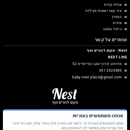
עגלת קניות
צור קשר ושעות פעילות
המגזין
אודות
ביטול עסקה
שומרים על קשר
Nest - מקום להורים וטף
NEST LINE
מדרחוב זכרון יעקב המייסדים 52
051-2525380
baby.nest.place@gmail.com
אנחנו משתמשים בעוגיות
אנחנו משתמשים בעוגיות כדי לשפר את החוויה שלך באתר שלנו. אנא בחר איזה
Nest &copy כל הזכויות שמורות
סוגי עוגיות אתה מאפשר לנו להשתמש בהם.