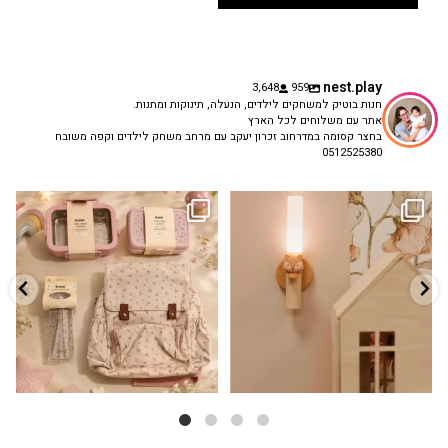
nest.play
3,648
959
חנות בוטיק למשחקים לילדים, הנעלה, תינוקות ומתנות.
אתר עם משלוחים לכל הארץ
בחצר קסומה במדרחוב זכרון יעקב עם מרחב משחק לילדים וקפה משובח
0512525380
גם פריט עיצובי לחדר, גם מנורת לילה
✨ חוזרים למסגרת בסטייל! ✨
...
מרגיעה, וגם
...
הקולקציה החדשה
3
0
9
4