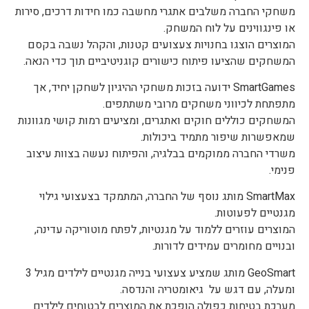
משחקי החברה משלבים אתגרי מחשבה כמו חידות דרכים, סירות
או פינגווינים על לוח המשחק.
המוצרים הוצגו בחנויות צעצועים קטנות, והקהל נשבה בקסם
המשחקים שהציעו פיתוח כישורים קוגניטיביים תוך כדי הנאה.
SmartGames ידועה בזכות משחקי ההיגיון לשחקן יחיד, אך
מתפתחת לכיווני משחקים מרובי משתתפים.
המשחקים כוללים חוקים ואתגרים, ומציעים רמות קושי מגוונות
שמאפשרות שיפור מתמיד ביכולות.
משרדי החברה ממוקמים בבלגיה, והפיתוח נעשה בצוות עיצוב
פנימי.
SmartMax מותג נוסף של החברה, המתמקד בצעצועי גילוי
מגנטיים לפעוטות.
המוצרים עוזרים ללמוד על מגנטיות, לפתח מוטוריקה עדינה,
ובנויים מחומרים עמידים לדורות.
GeoSmart מותג שמציע צעצועי בנייה מגנטיים לילדים מגיל 3
ומעלה, עם דגש על גיאומטריה והנדסה.
מערכת בטיחות כפולה הופכת את המוצרים לבטוחים לילדים