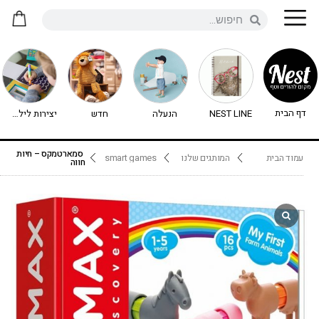
דף הבית
NEST LINE
הנעלה
חדש
יצירות לילדים - יצירה לילדים
סמארטמקס – חיות
עמוד הבית
המותגים שלנו
smart games
חווה