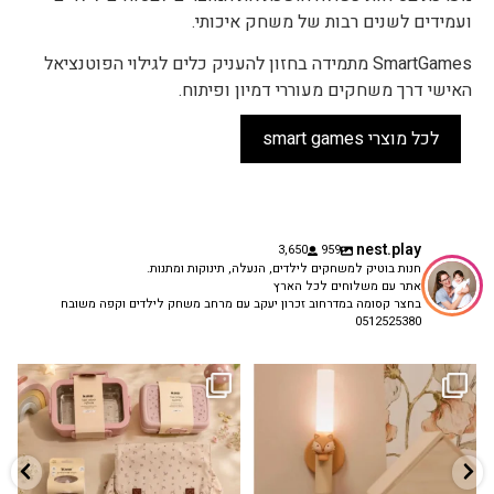
ועמידים לשנים רבות של משחק איכותי.
SmartGames מתמידה בחזון להעניק כלים לגילוי הפוטנציאל
האישי דרך משחקים מעוררי דמיון ופיתוח.
לכל מוצרי smart games
nest.play
3,650
959
חנות בוטיק למשחקים לילדים, הנעלה, תינוקות ומתנות.
אתר עם משלוחים לכל הארץ
בחצר קסומה במדרחוב זכרון יעקב עם מרחב משחק לילדים וקפה משובח
0512525380
גם פריט עיצובי לחדר, גם מנורת לילה
✨ חוזרים למסגרת בסטייל! ✨
...
מרגיעה, וגם
...
הקולקציה החדשה
3
0
9
4