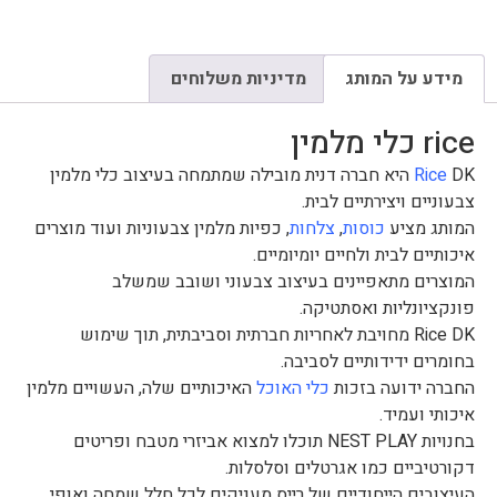
מידע על המותג
מדיניות משלוחים
rice כלי מלמין
Rice
DK היא חברה דנית מובילה שמתמחה בעיצוב כלי מלמין
צבעוניים ויצירתיים לבית.
המותג מציע
כוסות
,
צלחות
, כפיות מלמין צבעוניות ועוד מוצרים
איכותיים לבית ולחיים יומיומיים.
המוצרים מתאפיינים בעיצוב צבעוני ושובב שמשלב
פונקציונליות ואסתטיקה.
Rice DK מחויבת לאחריות חברתית וסביבתית, תוך שימוש
בחומרים ידידותיים לסביבה.
החברה ידועה בזכות
כלי האוכל
האיכותיים שלה, העשויים מלמין
איכותי ועמיד.
בחנויות NEST PLAY תוכלו למצוא אביזרי מטבח ופריטים
דקורטיביים כמו אגרטלים וסלסלות.
העיצובים הייחודיים של רייס מעניקים לכל חלל שמחה ואופי.