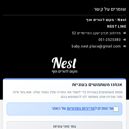
שומרים על קשר
Nest - מקום להורים וטף
NEST LINE
מדרחוב זכרון יעקב המייסדים 52
051-2525380
baby.nest.place@gmail.com
אנחנו משתמשים בעוגיות
אנחנו משתמשים בעוגיות כדי לשפר את החוויה שלך באתר שלנו. אנא בחר איזה
Nest &copy כל הזכויות שמורות
סוגי עוגיות אתה מאפשר לנו להשתמש בהם.
אני מסכים ל
מדיניות הפרטיות
של האתר
בחר סוגי עוגיות