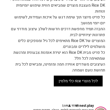
Rice DK מעצבת מוצרים שמביאים חווית שימוש יומיומית
ונוחות.
כל פריט מיוצר תוך שימת דגש על איכות ועמידות, לשימוש
יום-יומי ממושך.
החברה תמיד מחפשת דרכים חדשות לשלב עיצוב מודרני עם
פתרונות יצירתיים לבית.
המוצרים של Rice DK מתאימים לכל גיל ומספקים כלים
מושלמים לילדים ומבוגרים.
כל פריט מבית Rice DK הוא יצירת אומנות צבעונית ומרגשת
שמתאימה לכל חלל.
העיצובים משדרים אווירה חמה ומזמינה, ומביאים לכל בית
תחושת נועם ושמחה.
לכל מוצרי rice כלי מלמין
nest.play
3,646
959
חנות בוטיק למשחקים לילדים, הנעלה, תינוקות ומתנות.