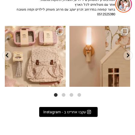
אתר עם משלוחים לכל הארץ
בחצר קסומה במדרחוב זכרון יעקב עם מרחב משחק לילדים וקפה משובח
0512525380
גם פריט עיצובי לחדר, גם מנורת לילה
✨ חוזרים למסגרת בסטייל! ✨
...
מרגיעה, וגם
...
הקולקציה החדשה
3
0
9
4
עקבו אחרינו ב - Instagram