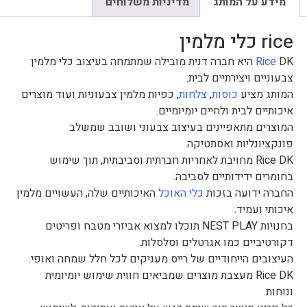
מידע על המותג
מדיניות משלוחים
rice כלי מלמין
Rice
DK היא חברה דנית מובילה שמתמחה בעיצוב כלי מלמין
צבעוניים ויצירתיים לבית.
המותג מציע
כוסות
,
צלחות
, כפיות מלמין צבעוניות ועוד מוצרים
איכותיים לבית ולחיים יומיומיים.
המוצרים מתאפיינים בעיצוב צבעוני ושובב שמשלב
פונקציונליות ואסתטיקה.
Rice DK מחויבת לאחריות חברתית וסביבתית, תוך שימוש
בחומרים ידידותיים לסביבה.
החברה ידועה בזכות
כלי האוכל
האיכותיים שלה, העשויים מלמין
איכותי ועמיד.
בחנויות NEST PLAY תוכלו למצוא אביזרי מטבח ופריטים
דקורטיביים כמו אגרטלים וסלסלות.
העיצובים הייחודיים של רייס מעניקים לכל חלל שמחה ואופי.
Rice DK מעצבת מוצרים שמביאים חווית שימוש יומיומית
ונוחות.