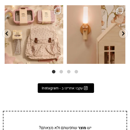
גם פריט עיצובי לחדר, גם מנורת לילה
✨ חוזרים למסגרת בסטייל! ✨
...
מרגיעה, וגם
...
הקולקציה החדשה
3
0
9
4
עקבו אחרינו ב - Instagram
יש
מוצר
שחפשתם ולא מצאתם?