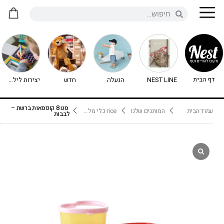
דף הבית
NEST LINE
הנעלה
חדש
יצירות לילדים - יצירה לילדים
סט 8 קופסאות ברשת –
עמוד הבית
המותגים שלנו
rice כלי מלמין
לבבות