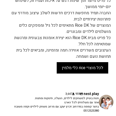
כל פריט מיוצר תוך שימת דגש על איכות ועמידות, לשימוש
יום-יומי ממושך.
החברה תמיד מחפשת דרכים חדשות לשלב עיצוב מודרני עם
פתרונות יצירתיים לבית.
המוצרים של Rice DK מתאימים לכל גיל ומספקים כלים
מושלמים לילדים ומבוגרים.
כל פריט מבית Rice DK הוא יצירת אומנות צבעונית ומרגשת
שמתאימה לכל חלל.
העיצובים משדרים אווירה חמה ומזמינה, ומביאים לכל בית
תחושת נועם ושמחה.
לכל מוצרי rice כלי מלמין
nest.play
3,647
959
חנות בוטיק למשחקים לילדים, הנעלה, תינוקות ומתנות.
אתר עם משלוחים לכל הארץ
בחצר קסומה במדרחוב זכרון יעקב עם מרחב משחק לילדים וקפה משובח
0512525380