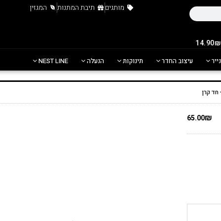
מותגים
תיבת המתנות
המגזין
נייר
עיצוב החדר
תינוקות
הנעלה
NEST LINE
חד קרן
₪
65.00