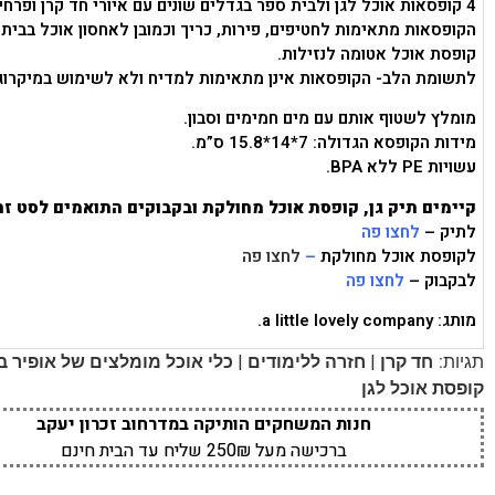
4 קופסאות אוכל לגן ולבית ספר בגדלים שונים עם איורי חד קרן ופרחים.
הקופסאות מתאימות לחטיפים, פירות, כריך וכמובן לאחסון אוכל בבית.
קופסת אוכל אטומה לנזילות.
לתשומת הלב- הקופסאות אינן מתאימות למדיח ולא לשימוש במיקרוג
מומלץ לשטוף אותם עם מים חמימים וסבון.
מידות הקופסא הגדולה: 7*14*15.8 ס”מ.
עשויות PE ללא BPA.
קיימים תיק גן, קופסת אוכל מחולקת ובקבוקים התואמים לסט זה
לתיק –
לחצו פה
לקופסת
אוכל מחולקת
–
לחצו פה
לבקבוק –
לחצו פה
מותג: a little lovely company.
|
|
תגיות:
חד קרן
חזרה ללימודים
כלי אוכל מומלצים של אופיר ב
קופסת אוכל לגן
חנות המשחקים הותיקה במדרחוב זכרון יעקב
ברכישה מעל 250₪ שליח עד הבית חינם