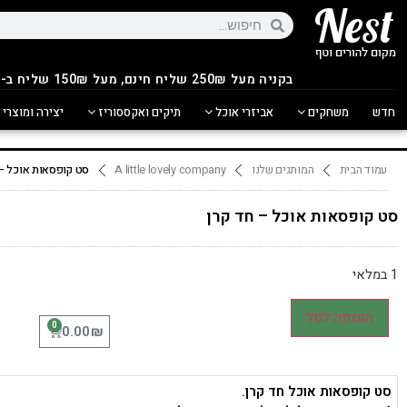
בקניה מעל 250
₪
שליח חינם, מעל 150₪ שליח ב-14.90₪
חדש
משחקים
אביזרי אוכל
תיקים ואקססוריז
יצירה ומוצרי 
עמוד הבית
המותגים שלנו
A little lovely company
סט קופסאות אוכל – 
סט קופסאות אוכל – חד קרן
1 במלאי
הוספה לסל
0
₪
0.00
סט קופסאות אוכל חד קרן.