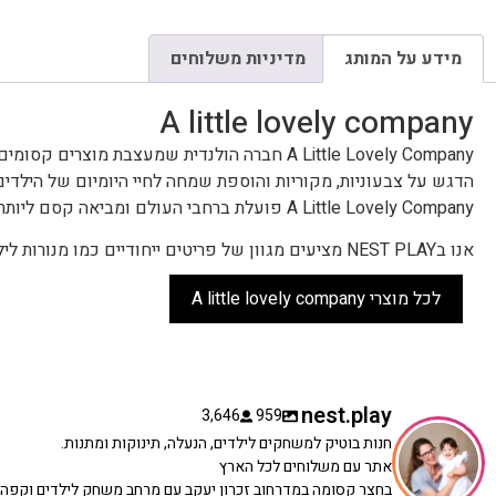
מידע על המותג
מדיניות משלוחים
A little lovely company
A Little Lovely Company חברה הולנדית שמעצבת מוצרים קסומים לילדים ולתינוקות.
הדגש על צבעוניות, מקוריות והוספת שמחה לחיי היומיום של הילדים
A Little Lovely Company פועלת ברחבי העולם ומביאה קסם ליותר מ-50 מדינות.
אנו בNEST PLAY מציעים מגוון של פריטים ייחודיים כמו מנורות לילה, תיקי גן, צעצועים, וקישוטים לחדרי ילדים.
לכל מוצרי A little lovely company
nest.play
3,646
959
חנות בוטיק למשחקים לילדים, הנעלה, תינוקות ומתנות.
אתר עם משלוחים לכל הארץ
בחצר קסומה במדרחוב זכרון יעקב עם מרחב משחק לילדים וקפה