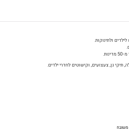
.
 משובח