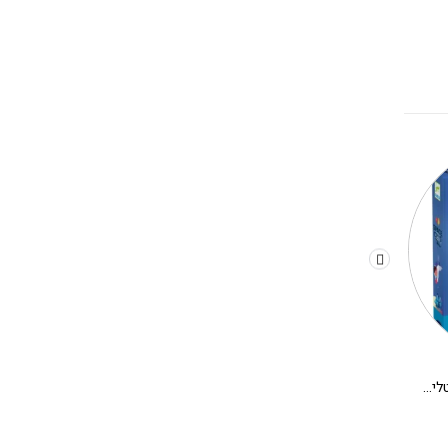
משחק קופסא לילדים – קריסטלים בחלל
יצירה DIY בתים מיניאטורים DJECO – אלבה
280.00
₪
180.00
₪