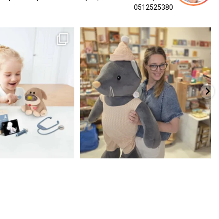
0512525380
כשפתחתי את החנות חלמתי ליצור מקום שהייתי
הבובה הכי מתוקה הגיעה אלינו!
...
שמחה
...
האף של הכ
7
0
39
16