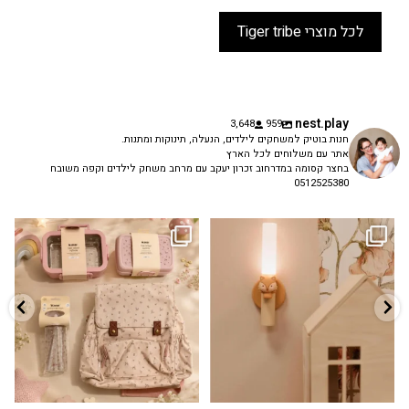
לכל מוצרי Tiger tribe
nest.play
3,648
959
חנות בוטיק למשחקים לילדים, הנעלה, תינוקות ומתנות.
אתר עם משלוחים לכל הארץ
בחצר קסומה במדרחוב זכרון יעקב עם מרחב משחק לילדים וקפה משובח
0512525380
גם פריט עיצובי לחדר, גם מנורת לילה
✨ חוזרים למסגרת בסטייל! ✨
...
מרגיעה, וגם
...
הקולקציה החדשה
3
0
9
4