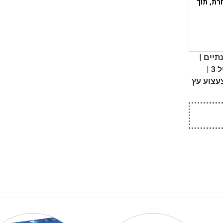
רת, תוך
|
תיים
|
 3
עצוע עץ