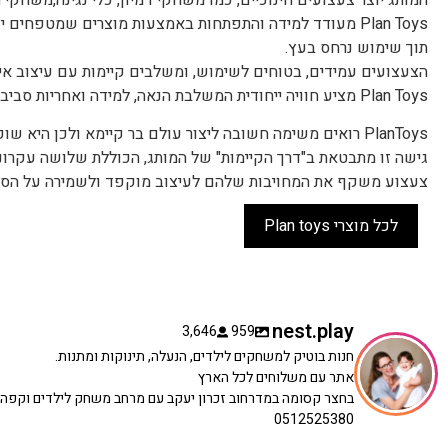
Plan Toys מעודד למידה והתפתחות באמצעות מוצרים שמטפחים
תוך שימוש נרחס בעץ.
הצעצועים עמידים, בטוחים לשימוש, ומשלבים קיימות עם עיצוב איכ
Plan Toys מציע חוויה ייחודית המשלבת הנאה, למידה ואחריות סביבתית בכל משחק.
PlanToys רואים משימה חשובה ליצור עולם בר קיימא ולכן היא שוקלת בקפידה כל שלב בייצור כדי לצמצם את ההשפעה הסביבתית.
גישה זו מתבטאת ב"דרך הקיימות" של המותג, הכוללת שלושה עקרונות 
צעצוע משקף את המחויבות שלהם לעיצוב מוקפד ולשמירה על הסב
לכל מוצרי Plan toys
nest.play
3,646
959
חנות בוטיק למשחקים לילדים, הנעלה, תינוקות ומתנות.
אתר עם משלוחים לכל הארץ
בחצר קסומה במדרחוב זכרון יעקב עם מרחב משחק לילדים וקפה
0512525380