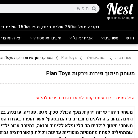
בקניה מעל 250
₪
שליח חינם, מעל 150₪ שליח ב-14.90₪
חדש
משחקים
אביזרי אוכל
תיקים ואקססוריז
יצירה ומוצרי 
עמוד הבית
המותגים שלנו
Plan toys
משחק חיתוך פירות וירקות Plan Toys
משחק חיתוך פירות וירקות Plan Toys
אזל זמנית - צרו איתנו קשר למועד חזרת הפריט למלאי
משחק חיתוך פירות וירקות מעץ הכולל סכין, מגש, פטריה, עגבניה, בצל
וגמבה צהובה, החלקים מחוברים בינהם בסקוץ' אשר מופרד בעזרת הסכי
משחקי חיתוך לילדים הם כלי נפלא ללימוד והנאה, במיוחד עבור ילדים
שמתחילים לפתח מיומנויות מוטוריות עדינות ויכולת קואורדינציה גבוהו