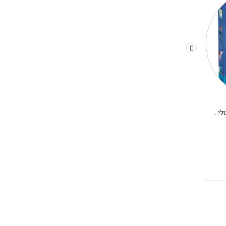
משחק קופסא לילדים – קריסטלים בחלל
יצירה DIY בתים מיניאטורים DJECO – אלבה
280.00
₪
180.00
₪