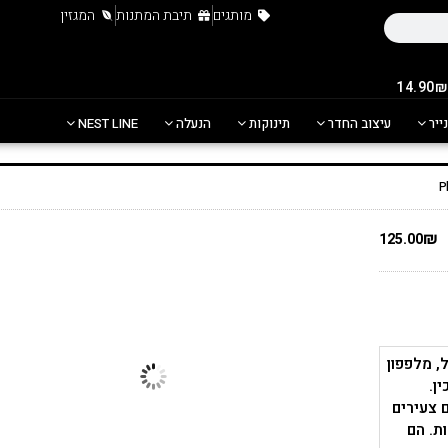
מותגים
תיבת המתנות
המגזין
נייר
עיצוב החדר
תינוקות
הנעלה
NEST LINE
₪
125.00
, מלפפון
ן.
 צעירים
ת. הם