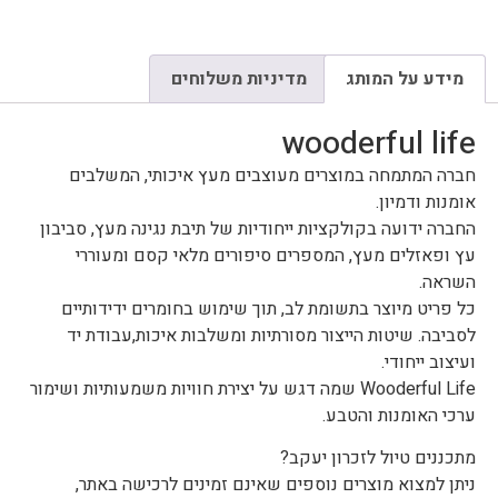
מידע על המותג
מדיניות משלוחים
wooderful life
חברה המתמחה במוצרים מעוצבים מעץ איכותי, המשלבים
אומנות ודמיון.
החברה ידועה בקולקציות ייחודיות של תיבת נגינה מעץ, סביבון
עץ ופאזלים מעץ, המספרים סיפורים מלאי קסם ומעוררי
השראה.
כל פריט מיוצר בתשומת לב, תוך שימוש בחומרים ידידותיים
לסביבה. שיטות הייצור מסורתיות ומשלבות איכות,עבודת יד
ועיצוב ייחודי.
Wooderful Life שמה דגש על יצירת חוויות משמעותיות ושימור
ערכי האומנות והטבע.
מתכננים טיול לזכרון יעקב?
ניתן למצוא מוצרים נוספים שאינם זמינים לרכישה באתר,