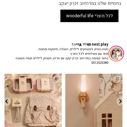
בחנויות שלנו במדרחוב זכרון יעקב.
לכל מוצרי wooderful life
nest.play
3,648
959
חנות בוטיק למשחקים לילדים, הנעלה, תינוקות ומתנות.
אתר עם משלוחים לכל הארץ
בחצר קסומה במדרחוב זכרון יעקב עם מרחב משחק לילדים וקפה משובח
0512525380
גם פריט עיצובי לחדר, גם מנורת לילה
✨ חוזרים למסגרת בסטייל! ✨
...
מרגיעה, וגם
...
הקולקציה החדשה
3
0
9
4