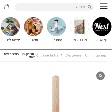
דף הבית
NEST LINE
הנעלה
חדש
יצירות לילדים - יצירה לילדים
סביבון עץ – בעיצוב פרח
עמוד הבית
המותגים שלנו
wooderful life
צהוב