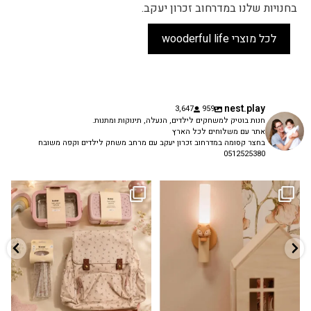
בחנויות שלנו במדרחוב זכרון יעקב.
לכל מוצרי wooderful life
nest.play
3,647
959
חנות בוטיק למשחקים לילדים, הנעלה, תינוקות ומתנות.
אתר עם משלוחים לכל הארץ
בחצר קסומה במדרחוב זכרון יעקב עם מרחב משחק לילדים וקפה משובח
0512525380
גם פריט עיצובי לחדר, גם מנורת לילה
✨ חוזרים למסגרת בסטייל! ✨
...
מרגיעה, וגם
...
הקולקציה החדשה
3
0
9
4