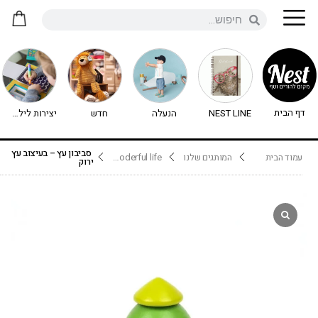
דף הבית
NEST LINE
הנעלה
חדש
יצירות לילדים - יצירה לילדים
סביבון עץ – בעיצוב עץ
עמוד הבית
המותגים שלנו
wooderful life
ירוק