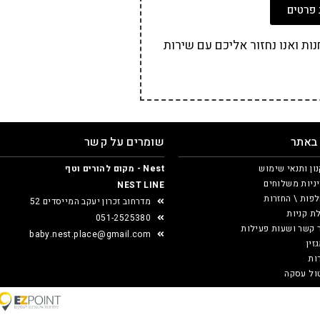
פרטים
ת ואנו נחזור אליכם עם שירות
 באתר
שומרים על קשר
ון ותנאי שימוש
Nest - מקום להורים וטף
ניות משלוחים
NEST LINE
פות \ החזרות
מדרחוב זכרון יעקב המייסדים 52
ת קניות
051-2525380
 קשר ושעות פעילות
baby.nest.place@gmail.com
זין
ות
ול עסקה