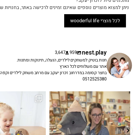
מתכננים טיול לזכרון יעקב?
ניתן למצוא מוצרים נוספים שאינם זמינים לרכישה באתר, בחנויות של
לכל מוצרי wooderful life
nest.play
3,647
959
חנות בוטיק למשחקים לילדים, הנעלה, תינוקות ומתנות.
אתר עם משלוחים לכל הארץ
בחצר קסומה במדרחוב זכרון יעקב עם מרחב משחק לילדים וקפה
0512525380
כשפתחתי את החנות חלמתי ליצור מקום שהייתי
הבובה הכי מתוקה הגיעה אלינו!
...
שמחה
...
האף של הכ
7
0
39
16