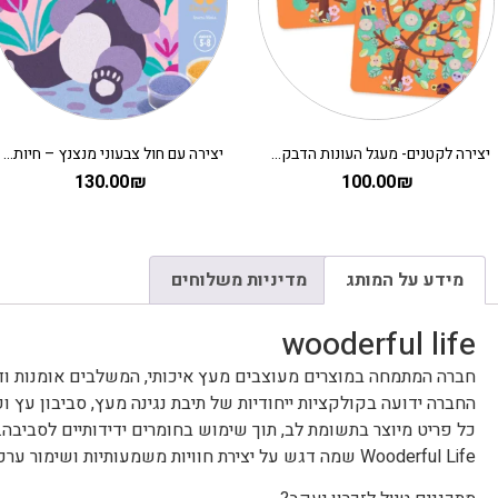
יצירה עם חול צבעוני מנצנץ – חיות מתוקות DJECO
מדבקות רב פעמיות פאפי – יצירה לקטנים על העץ
50.00
₪
130.00
₪
מידע על המותג
מדיניות משלוחים
wooderful life
חברה המתמחה במוצרים מעוצבים מעץ איכותי, המשלבים אומנות ודמ
החברה ידועה בקולקציות ייחודיות של תיבת נגינה מעץ, סביבון עץ 
כל פריט מיוצר בתשומת לב, תוך שימוש בחומרים ידידותיים לסביבה. ש
Wooderful Life שמה דגש על יצירת חוויות משמעותיות ושימור ערכי האומנות והטבע.