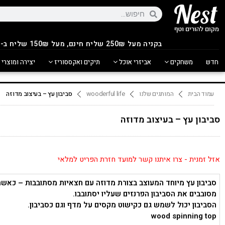
בקניה מעל 250
₪
שליח חינם, מעל 150₪ שליח ב-14.90₪
חדש
משחקים
אביזרי אוכל
תיקים ואקססוריז
יצירה ומוצרי 
עמוד הבית
המותגים שלנו
wooderful life
סביבון עץ – בעיצוב מדוזה
סביבון עץ – בעיצוב מדוזה
אזל זמנית - צרו איתנו קשר למועד חזרת הפריט למלאי
סביבון עץ מיוחד המעוצב בצורת מדוזה עם חצאיות מסתובבות – כאשר
מסובבים את הסביבון הפרנזים שעליו יסתובבו.
הסביבון יכול לשמש גם כקישוט מקסים על מדף וגם כסביבון.
wood spinning top