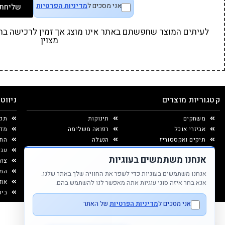
אני מסכים ל
מדיניות הפרטיות
שליחת 
לעיתים המוצר שחפשתם באתר אינו מוצג אך זמין לרכישה בחנו
מצוין
קטגוריות מוצרים
ניווט
משחקים
תינוקות
תקנ
אביזרי אוכל
רפואה משלימה
מדי
תיקים ואקססוריז
הנעלה
החל
יצירה ומוצרי נייר
עגל
אנחנו משתמשים בעוגיות
עיצוב החדר
צור
המג
אנחנו משתמשים בעוגיות כדי לשפר את החוויה שלך באתר שלנו.
אוד
אנא בחר איזה סוגי עוגיות אתה מאפשר לנו להשתמש בהם.
ביט
אני מסכים ל
מדיניות הפרטיות
של האתר