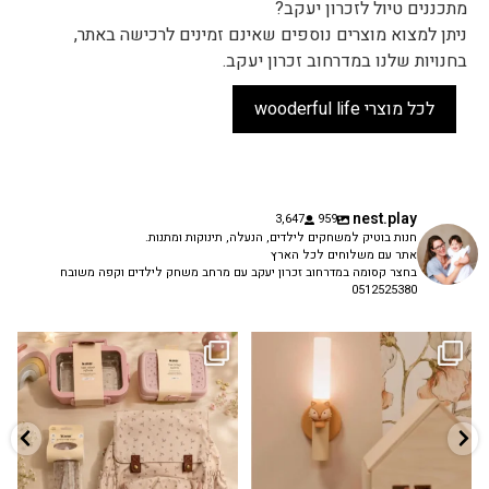
מתכננים טיול לזכרון יעקב?
ניתן למצוא מוצרים נוספים שאינם זמינים לרכישה באתר,
בחנויות שלנו במדרחוב זכרון יעקב.
לכל מוצרי wooderful life
nest.play
3,647
959
חנות בוטיק למשחקים לילדים, הנעלה, תינוקות ומתנות.
אתר עם משלוחים לכל הארץ
בחצר קסומה במדרחוב זכרון יעקב עם מרחב משחק לילדים וקפה משובח
0512525380
גם פריט עיצובי לחדר, גם מנורת לילה
✨ חוזרים למסגרת בסטייל! ✨
...
מרגיעה, וגם
...
הקולקציה החדשה
3
0
9
4