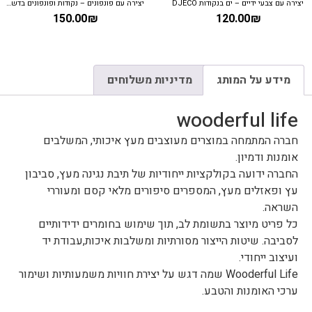
יצירה עם צבעי ידיים – ים בנקודות DJECO
יצירה עם פונפונים – נקודות ופונפונים בדשא DJECO
150.00
₪
120.00
₪
מידע על המותג
מדיניות משלוחים
wooderful life
חברה המתמחה במוצרים מעוצבים מעץ איכותי, המשלבים
אומנות ודמיון.
החברה ידועה בקולקציות ייחודיות של תיבת נגינה מעץ, סביבון
עץ ופאזלים מעץ, המספרים סיפורים מלאי קסם ומעוררי
השראה.
כל פריט מיוצר בתשומת לב, תוך שימוש בחומרים ידידותיים
לסביבה. שיטות הייצור מסורתיות ומשלבות איכות,עבודת יד
ועיצוב ייחודי.
Wooderful Life שמה דגש על יצירת חוויות משמעותיות ושימור
ערכי האומנות והטבע.