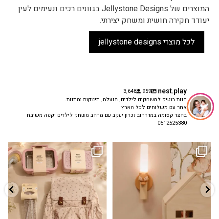
המוצרים של Jellystone Designs בגוונים רכים ונעימים לעין
יעודד חקירה חושית ומשחק יצירתי.
לכל מוצרי jellystone designs
nest.play
3,648
959
חנות בוטיק למשחקים לילדים, הנעלה, תינוקות ומתנות.
אתר עם משלוחים לכל הארץ
בחצר קסומה במדרחוב זכרון יעקב עם מרחב משחק לילדים וקפה משובח
0512525380
גם פריט עיצובי לחדר, גם מנורת לילה
✨ חוזרים למסגרת בסטייל! ✨
...
מרגיעה, וגם
...
הקולקציה החדשה
3
0
9
4