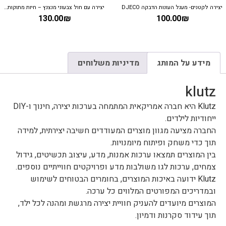
יצירה לקטנים- מעגל העונות הדבקה DJECO
יצירה עם חול צבעוני מנצנץ – חיות מתוקות DJECO
130.00
₪
100.00
₪
מידע על המותג
מדיניות משלוחים
klutz
Klutz היא חברה אמריקאית המתמחה בערכות יצירה, חינוך ו-DIY
ייחודיות לילדים.
החברה מציעה מגוון מוצרים המעודדים חשיבה יצירתית, למידה
תוך כדי משחק ופיתוח מיומנויות.
בין המוצרים תמצאו ערכות אמנות, מדע, עיצוב תכשיטים, גידול
צמחים, ערכות לגו משולבות מדע ופרויקטים חווייתיים נוספים.
Klutz ידועה באיכות המוצרים, בחומרים הבטוחים לשימוש
ובמדריכים המפורטים המלווים כל ערכה.
המוצרים מיועדים להעניק חוויית יצירה מרגשת ומהנה לכל ילד,
תוך עידוד סקרנות ודמיון.