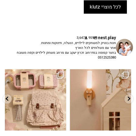
לכל מוצרי klutz
nest.play
3,647
959
חנות בוטיק למשחקים לילדים, הנעלה, תינוקות ומתנות.
אתר עם משלוחים לכל הארץ
בחצר קסומה במדרחוב זכרון יעקב עם מרחב משחק לילדים וקפה משובח
0512525380
גם פריט עיצובי לחדר, גם מנורת לילה
✨ חוזרים למסגרת בסטייל! ✨
...
מרגיעה, וגם
...
הקולקציה החדשה
3
0
9
4