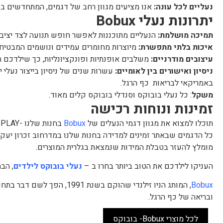
נעליים לכל עונה:
אנו מציעים מגוון רחב של דגמים, המתחדשים בכ
יתרונות נעלי Bobux
תמיכה מושלמת:
הנעליים מתוכננות לאפשר חופש תנועה לצד יציבו
איכות בלתי מתפשרת:
מיוצרות מחומרים עמידים ונושמים המבטיחים
עיצובים מודרניים:
משלבים אופנתיות ופונקציונליות, כך שילדכם תמ
ניסיון ואישורים בין לאומיים:
עשרות שנים של ניסיון בייצור נעלי 
באמריקאי לבריאות כף הרגל.
משקל
: כל נעלי בובוקס וסנדלי בובוקס קלים מאוד.
זמינות ונוחות רכישה
תוכלו למצוא את מגוון דגמי הנעלים של
Bobux
בחנות שלנו -NEST PLAY בזכרון יעקב, או להזמין במשלוח ישיר עד הבית.
כל הדגמים שבאתר זמינים למדידה בחנות שלנו במדרחוב זכרון יעקב.
מומלץ להעזר בטבלת המידות שנמצאת בגלרית המוצרים.
העניקו לילדכם את הטוב ביותר בחרו ב –
נעלי בובוקס לילדים
, הב
Bobux
, המותג הניו זילנדי שהוקם ב
ובריאה של כף הרגל.
לכל מוצרי Bobux- בובוקס