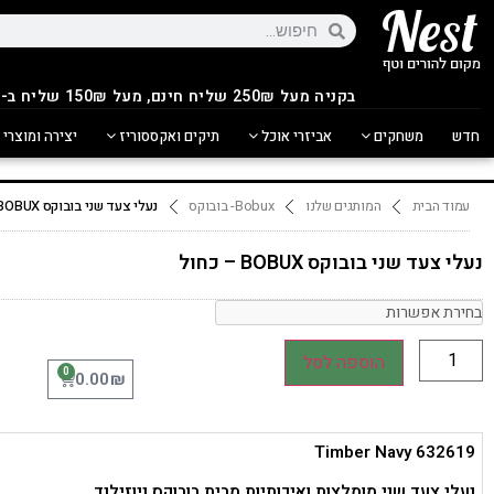
בקניה מעל 250
₪
שליח חינם, מעל 150₪ שליח ב-14.90₪
חדש
משחקים
אביזרי אוכל
תיקים ואקססוריז
יצירה ומוצרי 
עמוד הבית
המותגים שלנו
Bobux- בובוקס
נעלי צעד שני בובוקס BOBUX – כחול
נעלי צעד שני בובוקס BOBUX – כחול
הוספה לסל
0
₪
0.00
Timber Navy 632619
נעלי צעד שני מומלצות ואיכותיות מבית בובוקס ניוזילנד.