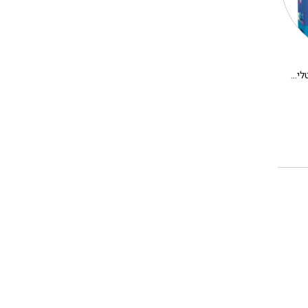
משחק קופסא לילדים – קריסטלים בחלל
יצירה DIY בתים מיניאטורים DJECO – אלבה
280.00
₪
180.00
₪