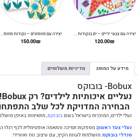
יצירה עם צבעי ידיים – ים בנקודות DJECO
יצירה עם פונפונים – נקודות ופונפונים בדשא DJECO
150.00
₪
120.00
₪
מידע על המותג
מדיניות משלוחים
Bobux- בובוקס
נעליים איכותיות לילדים? רק Bobux!
הבחירה המדויקת לכל שלב התפתחו
נעלי ילדים, המוכרות בישראל בשם
בובוקס
, מתאימות באופן מושלם
נעלי צעד ראשון
:
מספקות תמיכה והתאמה אופטימלית לכף רגלו ה
סנדלי בובוקס
:
מושלמות לעונת הקיץ, עם עיצוב נוח ואוורירי.