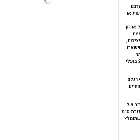
דגם
ות או
 ארגון
ום.
ציבות,
ישארו
ר.
בחברת בובוקס הילדים יעלו לנעל צעד שני לאחר שיעברו את מידה 22 בנעלי
ף רגלם
חיים.
דה של
עזרת ס”מ
ב הגדילה שמומלץ