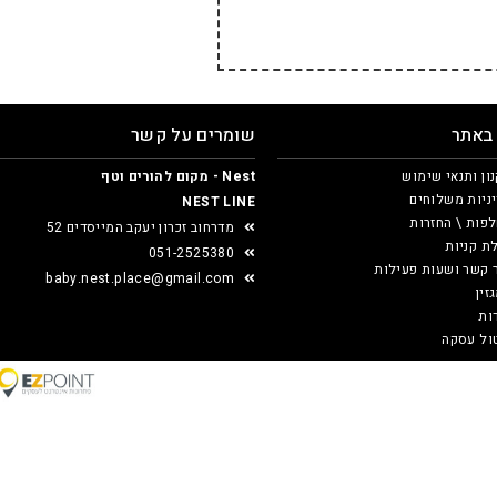
 באתר
שומרים על קשר
ון ותנאי שימוש
Nest - מקום להורים וטף
ניות משלוחים
NEST LINE
פות \ החזרות
מדרחוב זכרון יעקב המייסדים 52
ת קניות
051-2525380
 קשר ושעות פעילות
baby.nest.place@gmail.com
זין
ות
ול עסקה