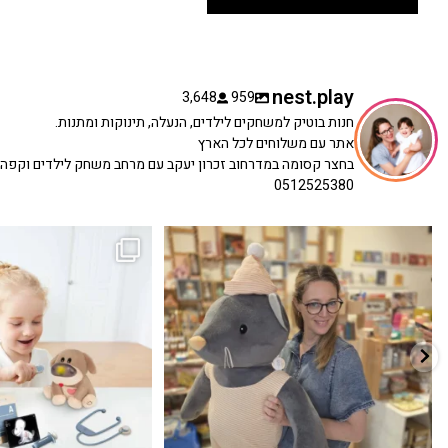
nest.play
3,648
959
חנות בוטיק למשחקים לילדים, הנעלה, תינוקות ומתנות.
אתר עם משלוחים לכל הארץ
בחצר קסומה במדרחוב זכרון יעקב עם מרחב משחק לילדים וקפה
0512525380
כשפתחתי את החנות חלמתי ליצור מקום שהייתי
הבובה הכי מתוקה הגיעה אלינו!
...
שמחה
...
האף של הכ
7
0
39
16