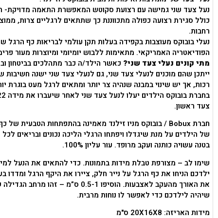
נעל צעד שני גמישה עם רצועת סקוטש המאפשרת התאמה מדויקת- ה
כולל סגירת רצועה כפולה מתכווננת כך שתתאים לרגליים צרות, ממוצע
רחבות.
נעלי בובוקס מעוצבות בקפידה בעלות תקן עולמי לבריאות כף הרגל של
הפודיאטריה האמריקאי. מתאימות ללבוש יומיומי ומיוצרות מעור פרימי
מתי קונים נעלי צעד שני?
כאשר הילד/ה כבר מתהלכים בביטחון ובי
ייתכן שהם מוכנים לנעלי צעד שני, גם לנעלי צעד שני ישנה חשיבות ש
רכות, אך יש שינוי במבנה שנהיה צר יותר ומתאים לרגל מעט בוגרת יות
צעד ראשון.
חברת Bobux / בובוקס מניו זילנד מאמינה בהתפתחות הטבעית של כ
של הילדים על מנת שיגדלו ויפתחו הרגלי הליכה נכונים ובריאים לכל ה
בטנה עשויה כותנה ועקב מרופד. עור עליון 100%.
שימו לב – מצורפת טבלת מידות בתמונות. כדי להתאים את הנעל למי
ילדכם הניחו את כף הרגל על נייר חלק, ציירו את היקף הרגל ומדדו ב
את האורך מהעקב לאצבעות. הוסיפו 0.5-1 ס”מ – זהו מרח
שיהיה לילדכם כדי לאפשר לו נוחות מרבית.
מידות האריזה: 20X16X8 ס"מ