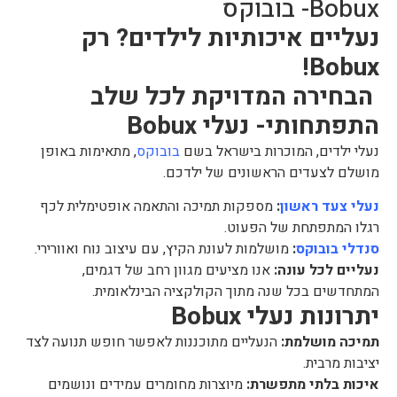
Bobux- בובוקס
נעליים איכותיות לילדים? רק
Bobux!
הבחירה המדויקת לכל שלב
התפתחותי-
נעלי Bobux
נעלי ילדים, המוכרות בישראל בשם
בובוקס
, מתאימות באופן
מושלם לצעדים הראשונים של ילדכם.
נעלי צעד ראשון
:
מספקות תמיכה והתאמה אופטימלית לכף
רגלו המתפתחת של הפעוט.
סנדלי בובוקס
:
מושלמות לעונת הקיץ, עם עיצוב נוח ואוורירי.
נעליים לכל עונה:
אנו מציעים מגוון רחב של דגמים,
המתחדשים בכל שנה מתוך הקולקציה הבינלאומית.
יתרונות נעלי Bobux
תמיכה מושלמת:
הנעליים מתוכננות לאפשר חופש תנועה לצד
יציבות מרבית.
איכות בלתי מתפשרת:
מיוצרות מחומרים עמידים ונושמים