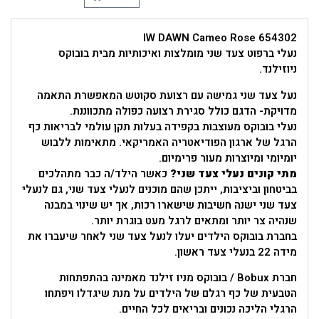
IW DAWN Cameo Rose 654302
נעלי ברפוט צעד שני מומלצות ואיכותיות מבית בובוקס
ניוזילנד.
נעל צעד שני גמישה עם רצועת סקוטש המאפשרת התאמה
מדויקת- הדגם כולל סגירת רצועה כפולה מתכווננת.
נעלי בובוקס מעוצבות בקפידה בעלות תקן עולמי לבריאות כף
הרגל של ארגון הפודיאטריה האמריקאי. מתאימות ללבוש
יומיומי ומיוצרות מעור פרימיום.
מתי קונים נעלי צעד שני?
כאשר הילד/ה כבר מתהלכים
בביטחון וביציבות, ייתכן שהם מוכנים לנעלי צעד שני, גם לנעלי
צעד שני ישנה חשיבות שישארו רכות, אך יש שינוי במבנה
שנהיה צר יותר ומתאים לרגל מעט בוגרת יותר.
בחברת בובוקס הילדים יעלו לנעל צעד שני לאחר שיעברו את
מידה 22 בנעלי צעד ראשון.
חברת Bobux / בובוקס מניו זילנד מאמינה בהתפתחות
הטבעית של כף רגלם של הילדים על מנת שיגדלו ויפתחו
הרגלי הליכה נכונים ובריאים לכל החיים.