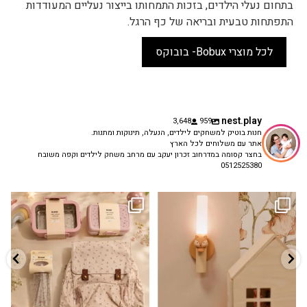
בתחום נעלי הילדים, בזכות התמחותו בייצור נעליים המעודדות
התפתחות טבעית ובריאה של כף הרגל.
לכל מוצרי Bobux- בובוקס
nest.play
3,648
959
חנות בוטיק למשחקים לילדים, הנעלה, תינוקות ומתנות.
אתר עם משלוחים לכל הארץ
בחצר קסומה במדרחוב זכרון יעקב עם מרחב משחק לילדים וקפה משובח
0512525380
גם פריט עיצובי לחדר, גם מנורת לילה
✨ חוזרים למסגרת בסטייל! ✨
...
מרגיעה, וגם
...
הקולקציה החדשה
3
0
9
4