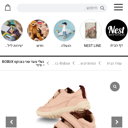
דף הבית
NEST LINE
הנעלה
חדש
יצירות לילדים - יצירה לילדים
נעלי צעד שני בובוקס BOBUX
עמוד הבית
המותגים שלנו
Bobux- בובוקס
– ורוד