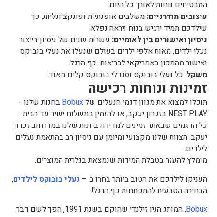
המבטיחים נוחות לאורך כל היום.
עיצובים מודרניים:
משלבים אופנתיות ופונקציונליות, כך
שילדכם תמיד ירגיש בנוח ויראה נפלא.
ניסיון ואישורים בין לאומיים:
עשרות שנים של ניסיון בייצור
נעלי ילדים, מאות אלפי ילדים בעולם שנעלו את נעלי בובוקס
ואישור מהמכון באמריקאי לבריאות כף הרגל.
משקל
: כל נעלי בובוקס וסנדלי בובוקס קלים מאוד.
זמינות ונוחות רכישה
תוכלו למצוא את מגוון דגמי הנעלים של
Bobux
בחנות שלנו -
NEST PLAY בזכרון יעקב, או להזמין במשלוח ישיר עד הבית.
כל הדגמים שבאתר זמינים למדידה בחנות שלנו במדרחוב זכרון
יעקב. הצוות שלנו מקצועי ומיומן עם ניסיון רב בהתאמת נעלים
לילדים.
מומלץ להעזר בטבלת המידות שנמצאת בגלרית המוצרים.
העניקו לילדכם את הטוב ביותר בחרו ב –
נעלי בובוקס לילדים
,
הבחירה הטבעית להתפתחות כף הרגל!
Bobux
, המותג הניו זילנדי שהוקם בשנת 1991, הפך לשם דבר