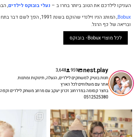
העניקו לילדכם את הטוב ביותר בחרו ב –
נעלי בובוקס לילדים
, הב
Bobux
, המותג הניו זילנדי שהוקם ב
ובריאה של כף הרגל.
לכל מוצרי Bobux- בובוקס
nest.play
3,648
959
חנות בוטיק למשחקים לילדים, הנעלה, תינוקות ומתנות.
אתר עם משלוחים לכל הארץ
בחצר קסומה במדרחוב זכרון יעקב עם מרחב משחק לילדים וקפה
0512525380
כשפתחתי את החנות חלמתי ליצור מקום שהייתי
הבובה הכי מתוקה הגיעה אלינו!
...
שמחה
...
האף של הכ
7
0
39
16