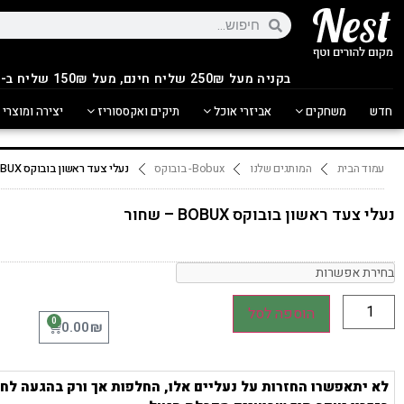
בקניה מעל 250
₪
שליח חינם, מעל 150₪ שליח ב-14.90₪
חדש
משחקים
אביזרי אוכל
תיקים ואקססוריז
יצירה ומוצרי 
עמוד הבית
המותגים שלנו
Bobux- בובוקס
נעלי צעד ראשון בובוקס BOBUX – שחור
נעלי צעד ראשון בובוקס BOBUX – שחור
הוספה לסל
0
₪
0.00
לא יתאפשרו החזרות על נעליים אלו, החלפות אך ורק בהגעה לחנ