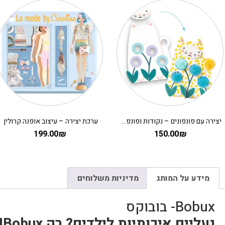
יצירה עם פונפונים – נקודות ופונפונים בדשא DJECO
ערכת יצירה – עיצוב אופנה קרולין
199.00
₪
150.00
₪
מידע על המותג
מדיניות משלוחים
Bobux- בובוקס
נעליים איכותיות לילדים? רק Bobux!