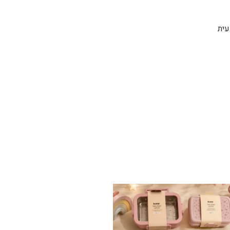
בעית
✨ חוזרים למסגרת בסטייל! ✨
...
הקולקציה החדשה
9
4