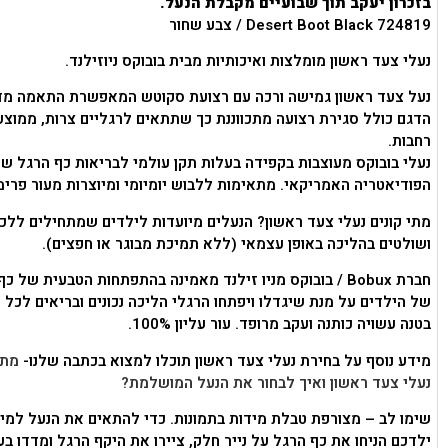
בזכרון יעקב תוך שבועיים מקבלת הנעל.
Desert Boot Black 724819 / צבע שחור
נעלי צעד ראשון מומלצות ואיכותיות מבית בובוקס ניוזילנד.
נעל צעד ראשון גמישה ורכה עם רצועת סקוטש המאפשרת התאמה מד
הדגם כולל סגירת רצועה מתכווננת כך שתתאים לרגליים צרות, ממוצע
רחבות.
נעלי בובוקס מעוצבות בקפידה בעלות תקן עולמי לבריאות כף הרגל של
הפודיאטריה האמריקאי. מתאימות ללבוש יומיומי ומיוצרות מעור פרימי
מתי קונים נעלי צעד ראשון? הנעלים מיועדות לילדים שמתחילים ללכ
ושולטים בהליכה באופן עצמאי (ללא תמיכת מבוגר או חפצים).
חברת Bobux / בובוקס מניו זילנד מאמינה בהתפתחות הטבעית של כ
של הילדים על מנת שיגדלו ויפתחו הרגלי הליכה נכונים ובריאים לכל ה
בטנה עשויה כותנה ועקב מרופד. עור עליון 100%.
מידע נוסף על בחירת נעלי צעד ראשון תוכלו למצוא בכתבה שלנו-
מתי
נעלי צעד ראשון ואיך לבחור את הנעל המושלמת?
שימו לב – מצורפת טבלת מידות בתמונות. כדי להתאים את הנעל למי
ילדכם הניחו את כף הרגל על נייר חלק, ציירו את היקף הרגל ומדדו ב