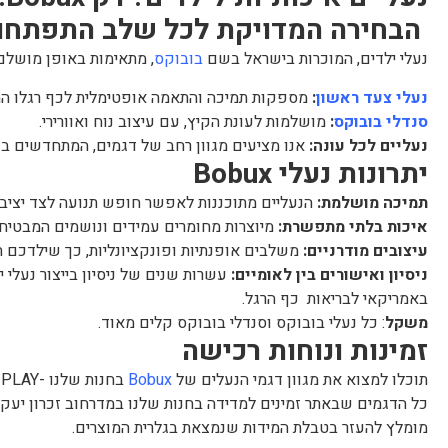
הבחירה המדויקת לכל שלב התפתחו
נעלי ילדים, המוכרות בישראל בשם
בובוקס
, מתאימות באופן מושלם
נעלי צעד ראשון
:
מספקות תמיכה והתאמה אופטימלית לכף רגלו ה
סנדלי בובוקס
:
מושלמות לעונת הקיץ, עם עיצוב נוח ואוורירי.
נעליים לכל עונה:
אנו מציעים מגוון רחב של דגמים, המתחדשים בכ
יתרונות נעלי Bobux
תמיכה מושלמת:
הנעליים מתוכננות לאפשר חופש תנועה לצד יציבו
איכות בלתי מתפשרת:
מיוצרות מחומרים עמידים ונושמים המבטיחים
עיצובים מודרניים:
משלבים אופנתיות ופונקציונליות, כך שילדכם תמ
ניסיון ואישורים בין לאומיים:
עשרות שנים של ניסיון בייצור נעלי 
באמריקאי לבריאות כף הרגל.
משקל
: כל נעלי בובוקס וסנדלי בובוקס קלים מאוד.
זמינות ונוחות רכישה
תוכלו למצוא את מגוון דגמי הנעלים של
Bobux
בחנות שלנו -NEST PLAY בזכרון יעקב, או להזמין במשלוח ישיר עד הבית.
כל הדגמים שבאתר זמינים למדידה בחנות שלנו במדרחוב זכרון יעקב.
מומלץ להעזר בטבלת המידות שנמצאת בגלרית המוצרים.