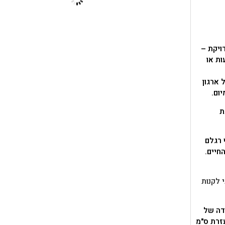
ויקת –
ות או
 ארגון
ום.
ת
ף רגלם
חיים.
 לקנות
דה של
עזרת ס"מ