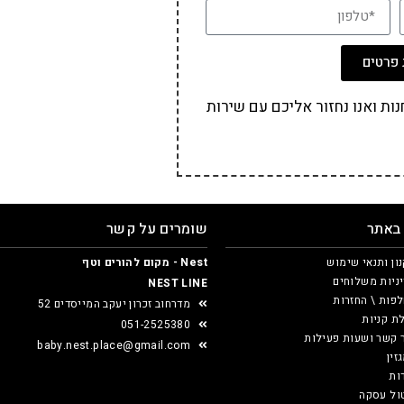
פרטים
ת ואנו נחזור אליכם עם שירות
 באתר
שומרים על קשר
ון ותנאי שימוש
Nest - מקום להורים וטף
ניות משלוחים
NEST LINE
פות \ החזרות
מדרחוב זכרון יעקב המייסדים 52
ת קניות
051-2525380
 קשר ושעות פעילות
baby.nest.place@gmail.com
זין
ות
ול עסקה