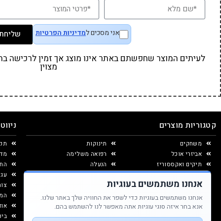
אני מסכים ל
מדיניות הפרטיות
שליחת 
לעיתים המוצר שחפשתם באתר אינו מוצג אך זמין לרכישה בחנו
מצוין
קטגוריות מוצרים
ניווט
משחקים
תינוקות
תקנ
אביזרי אוכל
רפואה משלימה
מדי
תיקים ואקססוריז
הנעלה
החל
יצירה ומוצרי נייר
עגל
אנחנו משתמשים בעוגיות
עיצוב החדר
צור
המג
אנחנו משתמשים בעוגיות כדי לשפר את החוויה שלך באתר שלנו.
אוד
אנא בחר איזה סוגי עוגיות אתה מאפשר לנו להשתמש בהם.
ביט