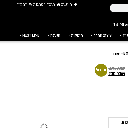
מותגים
תיבת המתנות
המגזין
נייר
עיצוב החדר
תינוקות
הנעלה
NEST LINE
₪
299.00
מבצע!
₪
200.00
ות