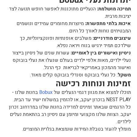
יתרונות נעלי Bobux
תמיכה מושלמת:
הנעליים מתוכננות לאפשר חופש תנועה לצד
יציבות מרבית.
איכות בלתי מתפשרת:
מיוצרות מחומרים עמידים ונושמים
המבטיחים נוחות לאורך כל היום.
עיצובים מודרניים:
משלבים אופנתיות ופונקציונליות, כך
שילדכם תמיד ירגיש בנוח ויראה נפלא.
ניסיון ואישורים בין לאומיים:
עשרות שנים של ניסיון בייצור
נעלי ילדים, מאות אלפי ילדים בעולם שנעלו את נעלי בובוקס
ואישור מהמכון באמריקאי לבריאות כף הרגל.
משקל
: כל נעלי בובוקס וסנדלי בובוקס קלים מאוד.
זמינות ונוחות רכישה
תוכלו למצוא את מגוון דגמי הנעלים של
Bobux
בחנות שלנו -
NEST PLAY בזכרון יעקב, או להזמין במשלוח ישיר עד הבית.
כל הדגמים שבאתר זמינים למדידה בחנות שלנו במדרחוב זכרון
יעקב. הצוות שלנו מקצועי ומיומן עם ניסיון רב בהתאמת נעלים
לילדים.
מומלץ להעזר בטבלת המידות שנמצאת בגלרית המוצרים.