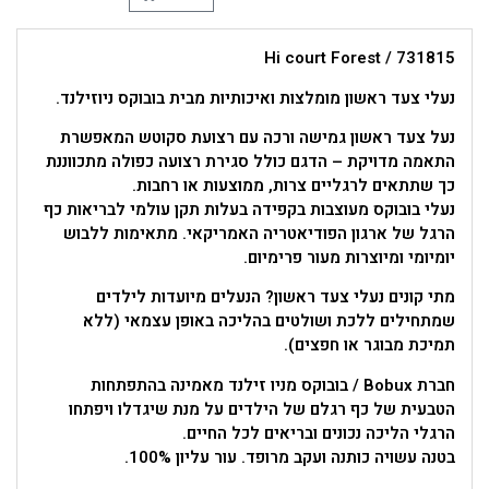
Hi court Forest / 731815
נעלי צעד ראשון מומלצות ואיכותיות מבית בובוקס ניוזילנד.
נעל צעד ראשון גמישה ורכה עם רצועת סקוטש המאפשרת
התאמה מדויקת – הדגם כולל סגירת רצועה כפולה מתכווננת
כך שתתאים לרגליים צרות, ממוצעות או רחבות.
נעלי בובוקס מעוצבות בקפידה בעלות תקן עולמי לבריאות כף
הרגל של ארגון הפודיאטריה האמריקאי. מתאימות ללבוש
יומיומי ומיוצרות מעור פרימיום.
מתי קונים נעלי צעד ראשון? הנעלים מיועדות לילדים
שמתחילים ללכת ושולטים בהליכה באופן עצמאי (ללא
תמיכת מבוגר או חפצים).
חברת Bobux / בובוקס מניו זילנד מאמינה בהתפתחות
הטבעית של כף רגלם של הילדים על מנת שיגדלו ויפתחו
הרגלי הליכה נכונים ובריאים לכל החיים.
בטנה עשויה כותנה ועקב מרופד. עור עליון 100%.