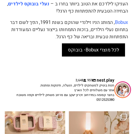
העניקו לילדכם את הטוב ביותר בחרו ב –
נעלי בובוקס לילדים
,
הבחירה הטבעית להתפתחות כף הרגל!
Bobux
, המותג הניו זילנדי שהוקם בשנת 1991, הפך לשם דבר
בתחום נעלי הילדים, בזכות התמחותו בייצור נעליים המעודדות
התפתחות טבעית ובריאה של כף הרגל.
לכל מוצרי Bobux- בובוקס
nest.play
3,648
959
חנות בוטיק למשחקים לילדים, הנעלה, תינוקות ומתנות.
אתר עם משלוחים לכל הארץ
בחצר קסומה במדרחוב זכרון יעקב עם מרחב משחק לילדים וקפה משובח
0512525380
גם פריט עיצובי לחדר, גם מנורת לילה
✨ חוזרים למסגרת בסטייל! ✨
...
מרגיעה, וגם
...
הקולקציה החדשה
3
0
9
4