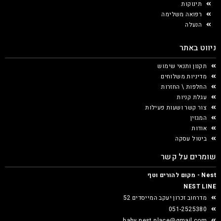
תינוקות
רפואה משלימה
הנעלה
ניווט באתר
תקנון ותנאי שימוש
מדיניות משלוחים
החלפות \ החזרות
עגלת קניות
צור קשר ושעות פעילות
המגזין
אודות
ביטול עסקה
שומרים על קשר
Nest - מקום להורים וטף
NEST LINE
מדרחוב זכרון יעקב המייסדים 52
051-2525380
baby.nest.place@gmail.com