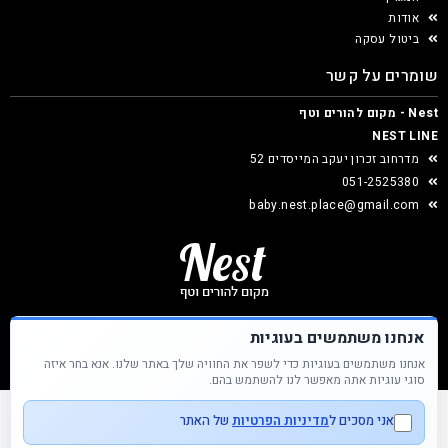
אודות
ביטול עסקה
שומרים על קשר
Nest - מקום להורים וטף
NEST LINE
מדרחוב זכרון יעקב המייסדים 52
051-2525380
baby.nest.place@gmail.com
אנחנו משתמשים בעוגיות
אנחנו משתמשים בעוגיות כדי לשפר את החוויה שלך באתר שלנו. אנא בחר איזה
Nest &copy כל הזכויות שמורות
סוגי עוגיות אתה מאפשר לנו להשתמש בהם.
אני מסכים ל
מדיניות הפרטיות
של האתר