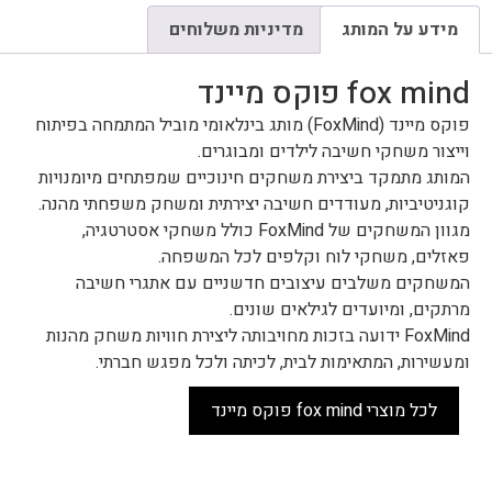
מידע על המותג
מדיניות משלוחים
fox mind פוקס מיינד
פוקס מיינד (FoxMind) מותג בינלאומי מוביל המתמחה בפיתוח
וייצור משחקי חשיבה לילדים ומבוגרים.
המותג מתמקד ביצירת משחקים חינוכיים שמפתחים מיומנויות
קוגניטיביות, מעודדים חשיבה יצירתית ומשחק משפחתי מהנה.
מגוון המשחקים של FoxMind כולל משחקי אסטרטגיה,
פאזלים, משחקי לוח וקלפים לכל המשפחה.
המשחקים משלבים עיצובים חדשניים עם אתגרי חשיבה
מרתקים, ומיועדים לגילאים שונים.
FoxMind ידועה בזכות מחויבותה ליצירת חוויות משחק מהנות
ומעשירות, המתאימות לבית, לכיתה ולכל מפגש חברתי.
לכל מוצרי fox mind פוקס מיינד