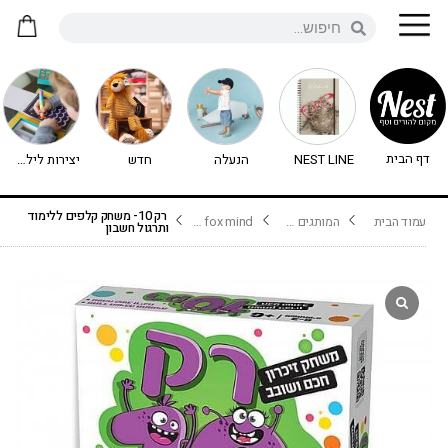
דף הבית
NEST LINE
הנעלה
חדש
יצירות לילדים - יצירה לילדים
רק 10- משחק קלפים ללימוד
עמוד הבית
המותגים שלנו
fox mind פוקס מיינד
ותרגול חשבון