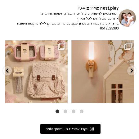
nest.play
3,647
959
חנות בוטיק למשחקים לילדים, הנעלה, תינוקות ומתנות.
אתר עם משלוחים לכל הארץ
בחצר קסומה במדרחוב זכרון יעקב עם מרחב משחק לילדים וקפה משובח
0512525380
גם פריט עיצובי לחדר, גם מנורת לילה
✨ חוזרים למסגרת בסטייל! ✨
...
מרגיעה, וגם
...
הקולקציה החדשה
3
0
9
4
עקבו אחרינו ב - Instagram