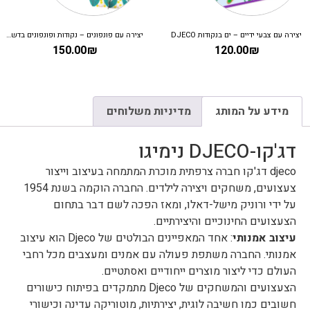
יצירה עם צבעי ידיים – ים בנקודות DJECO
יצירה עם פונפונים – נקודות ופונפונים בדשא DJECO
150.00
₪
120.00
₪
מידע על המותג
מדיניות משלוחים
דג'קו-DJECO נימיגו
djeco דג'קו חברה צרפתית מוכרת המתמחה בעיצוב וייצור
צעצועים, משחקים ויצירה לילדים. החברה הוקמה בשנת 1954
על ידי ורוניק מישל-דאלו, ומאז הפכה לשם דבר בתחום
הצעצועים החינוכיים והיצירתיים.
עיצוב אמנותי
: אחד המאפיינים הבולטים של Djeco הוא עיצוב
אמנותי. החברה משתפת פעולה עם אמנים ומעצבים מכל רחבי
העולם כדי ליצור מוצרים ייחודיים ואסתטיים.
הצעצועים והמשחקים של Djeco מתמקדים בפיתוח כישורים
חשובים כמו חשיבה לוגית, יצירתיות, מוטוריקה עדינה וכישורי