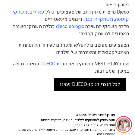
פתרון בעיות.
Djeco מייצרת מגוון רחב של צעצועים, כולל
פאזלים
,
משחקי
קופסה
,
משחקי הרכבה
, ודגמים מיניאטוריים.
סדרת משחקי החשיבה
djeco sologic
כוללת משחקי חשיבה
מאתגרים למשחק קבוצתי.
הצעצועים מעוצבים להפליא ומכוונים לעידוד ההתפתחות
האינטלקטואלית והיצירתית של הילדים.
אנו בNEST PLAY משווקים את חברת
DJECO
בגאווה גדולה
במשך שנים רבות.
לכל מוצרי דג'קו-DJECO נימיגו
nest.play
3,648
959
חנות בוטיק למשחקים לילדים, הנעלה, תינוקות ומתנות.
אתר עם משלוחים לכל הארץ
בחצר קסומה במדרחוב זכרון יעקב עם מרחב משחק לילדים וקפה משובח
0512525380