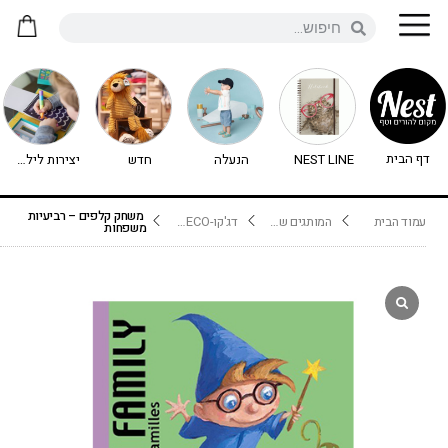
דף הבית
NEST LINE
הנעלה
חדש
יצירות לילדים - יצירה לילדים
משחק קלפים – רביעיות
עמוד הבית
המותגים שלנו
דג'קו-DJECO נימיגו
משפחות