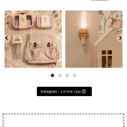
גם פריט עיצובי לחדר, גם מנורת לילה
✨ חוזרים למסגרת בסטייל! ✨
...
מרגיעה, וגם
...
הקולקציה החדשה
3
0
9
4
עקבו אחרינו ב - Instagram