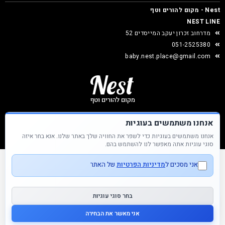
Nest - מקום להורים וטף
NEST LINE
מדרחוב זכרון יעקב המייסדים 52
051-2525380
baby.nest.place@gmail.com
אנחנו משתמשים בעוגיות
אנחנו משתמשים בעוגיות כדי לשפר את החוויה שלך באתר שלנו. אנא בחר איזה
Nest &copy כל הזכויות שמורות
סוגי עוגיות אתה מאפשר לנו להשתמש בהם.
אני מסכים ל
מדיניות הפרטיות
של האתר
בחר סוגי עוגיות
אני מאשר את הבחירה