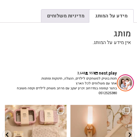
מידע על המותג
מדיניות משלוחים
מותג
אין מידע על המותג.
nest.play
3,648
959
חנות בוטיק למשחקים לילדים, הנעלה, תינוקות ומתנות.
אתר עם משלוחים לכל הארץ
בחצר קסומה במדרחוב זכרון יעקב עם מרחב משחק לילדים וקפה משובח
0512525380
גם פריט עיצובי לחדר, גם מנורת לילה
✨ חוזרים למסגרת בסטייל! ✨
...
מרגיעה, וגם
...
הקולקציה החדשה
3
0
9
4