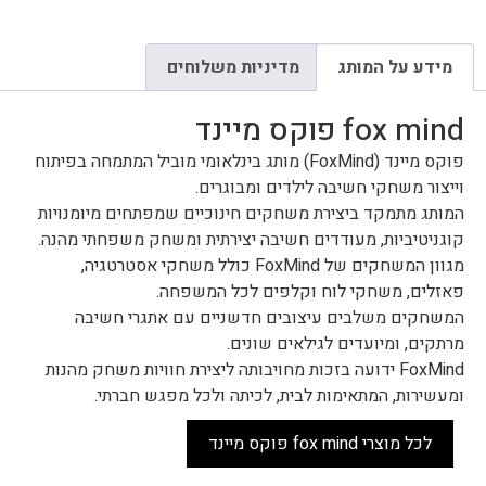
מידע על המותג
מדיניות משלוחים
fox mind פוקס מיינד
פוקס מיינד (FoxMind) מותג בינלאומי מוביל המתמחה בפיתוח
וייצור משחקי חשיבה לילדים ומבוגרים.
המותג מתמקד ביצירת משחקים חינוכיים שמפתחים מיומנויות
קוגניטיביות, מעודדים חשיבה יצירתית ומשחק משפחתי מהנה.
מגוון המשחקים של FoxMind כולל משחקי אסטרטגיה,
פאזלים, משחקי לוח וקלפים לכל המשפחה.
המשחקים משלבים עיצובים חדשניים עם אתגרי חשיבה
מרתקים, ומיועדים לגילאים שונים.
FoxMind ידועה בזכות מחויבותה ליצירת חוויות משחק מהנות
ומעשירות, המתאימות לבית, לכיתה ולכל מפגש חברתי.
לכל מוצרי fox mind פוקס מיינד