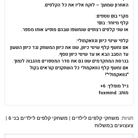
האחרון שמועך – לוקח אליו את כל הקלפים.
מקרי בום נוספים:
קלף מיוחד: בום!
או שני קלפים רצופים שנחשפו שבהם מופיע אותו מספר.
קלפי שינוי כיוון וגוואקמולי:
אם נחשף קלף שינוי כיוון, שנו את כיוון המשחק נגד כיוון השעון
עד הסבב הבא או עד שינוי כיוון נוסף.
בגרסת המתקדמים שנו גם את סדר המספרים מהגבוה לנמוך.
אם נחשף קלף גוואקמולי כל השחקנים קוראים בקול
"גוואקמולי"!
גיל מומלץ: 6+
מותג: foxmind
|
|
תגיות:
משחקי קלפים לילדים
משחקי קלפים לילדים בני 6
צעצועים במשלוח