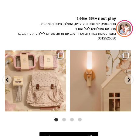
nest.play
3,646
959
חנות בוטיק למשחקים לילדים, הנעלה, תינוקות ומתנות.
אתר עם משלוחים לכל הארץ
בחצר קסומה במדרחוב זכרון יעקב עם מרחב משחק לילדים וקפה משובח
0512525380
גם פריט עיצובי לחדר, גם מנורת לילה
✨ חוזרים למסגרת בסטייל! ✨
...
מרגיעה, וגם
...
הקולקציה החדשה
3
0
9
4