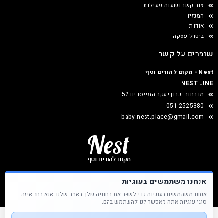
צור קשר ושעות פעילות
המגזין
אודות
ביטול עסקה
שומרים על קשר
Nest - מקום להורים וטף
NEST LINE
מדרחוב זכרון יעקב המייסדים 52
051-2525380
baby.nest.place@gmail.com
אנחנו משתמשים בעוגיות
אנחנו משתמשים בעוגיות כדי לשפר את החוויה שלך באתר שלנו. אנא בחר איזה
Nest &copy כל הזכויות שמורות
סוגי עוגיות אתה מאפשר לנו להשתמש בהם.