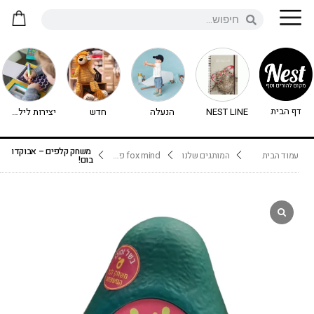
דף הבית
NEST LINE
הנעלה
חדש
יצירות לילדים - יצירה לילדים
משחק קלפים – אבוקדו
עמוד הבית
המותגים שלנו
fox mind פוקס מיינד
בום!