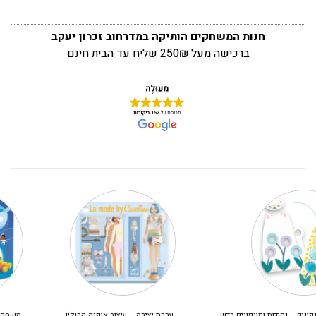
חנות המשחקים הותיקה במדרחוב זכרון יעקב
ברכישה מעל 250₪ שליח עד הבית חינם
ערכת יצירה – עיצוב אופנה קרולין
משחק קופסא לילדים – קריסטלים בחלל