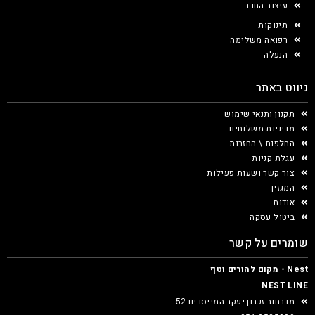
עיצוב החדר
תינוקות
רפואה משלימה
הנעלה
ניווט באתר
תקנון ותנאי שימוש
מדיניות משלוחים
החלפות \ החזרות
עגלת קניות
צור קשר ושעות פעילות
המגזין
אודות
ביטול עסקה
שומרים על קשר
Nest - מקום להורים וטף
NEST LINE
מדרחוב זכרון יעקב המייסדים 52