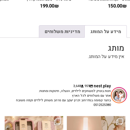
130.00
₪
199.00
₪
מידע על המותג
מדיניות משלוחים
מותג
אין מידע על המותג.
nest.play
3,648
959
חנות בוטיק למשחקים לילדים, הנעלה, תינוקות ומתנות.
אתר עם משלוחים לכל הארץ
בחצר קסומה במדרחוב זכרון יעקב עם מרחב משחק לילדים וקפה משובח
0512525380
גם פריט עיצובי לחדר, גם מנורת לילה
✨ חוזרים למסגרת בסטייל! ✨
...
מרגיעה, וגם
...
הקולקציה החדשה