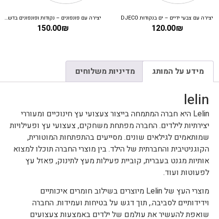
יצירה עם צבעי ידיים – ים בנקודות DJECO
יצירה עם פונפונים – נקודות ופונפונים בדשא DJECO
150.00
₪
120.00
₪
מידע על המותג
מדיניות משלוחים
lelin
Lelin היא חברה המתמחה בייצור צעצועי עץ חינוכיים ומעוררי
יצירתיות לילדים. החברה מפתחת משחקים, צעצועי עץ ופעילויות
שמותאמים לגילאים שונים. מסייעים בהתפתחות המוטורית,
הקוגניטיבית והחברתית של הילד. בין מוצרי החברה תוכלו למצוא
אותיות מגנט בעברית, קוביית פעילות מעץ לתינוק, פאזל עץ
לפעוטות ועוד.
מוצרי העץ של Lelin מיוצרים בשילוב חומרים איכותיים
וידידותיים לסביבה., תוך דגש על בטיחות ועמידות. החברה
שואפת להעשיר את עולמם של ילדים באמצעות צעצועים