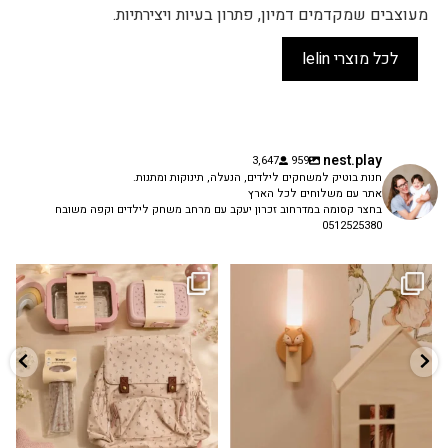
מעוצבים שמקדמים דמיון, פתרון בעיות ויצירתיות.
לכל מוצרי lelin
nest.play
3,647
959
חנות בוטיק למשחקים לילדים, הנעלה, תינוקות ומתנות.
אתר עם משלוחים לכל הארץ
בחצר קסומה במדרחוב זכרון יעקב עם מרחב משחק לילדים וקפה משובח
0512525380
גם פריט עיצובי לחדר, גם מנורת לילה
✨ חוזרים למסגרת בסטייל! ✨
...
מרגיעה, וגם
...
הקולקציה החדשה
3
0
9
4