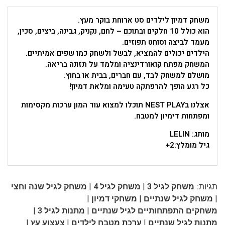
משחק דמיון לילדים סט ארוחת בוקר מעץ.
הוא כולל 10 חלקים ובתוכם – לחם, נקניק, גבינה, ביצים, סכין,
מעמד לביצה וסוחט תפוזים.
הילדים יכולים להמציא, לבשל ולשחק כמו שפים אמיתיים.
המשחק מפתח קואורדינציה ומלמד על תזונה בריאה.
מושלם למשחק לבד, עם חברים, בבית או בחוץ.
כל רגע הופך להרפתקה טעימה ומלאת דמיון!
אצלנו בNEST PLAY תוכלו למצוא עוד המון ערכות מקסימות
ומפתחות דימיון למטבח.
מותג: LELIN
גיל מומלץ:2+
|
|
תגיות:
משחק לגיל 3
משחק לגיל 4
משחק לגיל שנה וחצי
|
|
|
משחק לגיל שנתיים
משחקי דמיון
|
|
משחקים התפתחותיים לגיל שנתיים
מתנות לגיל 3
|
|
|
מתנות לגיל שנתיים
ערכת מטבח לילדים
צעצוע עץ