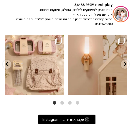
nest.play
3,648
959
חנות בוטיק למשחקים לילדים, הנעלה, תינוקות ומתנות.
אתר עם משלוחים לכל הארץ
בחצר קסומה במדרחוב זכרון יעקב עם מרחב משחק לילדים וקפה משובח
0512525380
גם פריט עיצובי לחדר, גם מנורת לילה
✨ חוזרים למסגרת בסטייל! ✨
...
מרגיעה, וגם
...
הקולקציה החדשה
3
0
9
4
עקבו אחרינו ב - Instagram