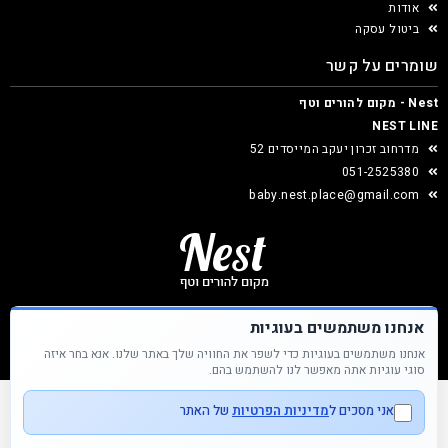
אודות
ביטול עסקה
שומרים על קשר
Nest - מקום להורים וטף
NEST LINE
מדרחוב זכרון יעקב המייסדים 52
051-2525380
baby.nest.place@gmail.com
אנחנו משתמשים בעוגיות
אנחנו משתמשים בעוגיות כדי לשפר את החוויה שלך באתר שלנו. אנא בחר איזה
Nest &copy כל הזכויות שמורות
סוגי עוגיות אתה מאפשר לנו להשתמש בהם.
אני מסכים ל
מדיניות הפרטיות
של האתר