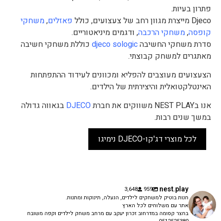
פתרון בעיות.
Djeco מייצרת מגוון רחב של צעצועים, כולל
פאזלים
,
משחקי
קופסה
,
משחקי הרכבה
, ודגמים מיניאטוריים.
סדרת משחקי החשיבה
djeco sologic
כוללת משחקי חשיבה
מאתגרים למשחק קבוצתי.
הצעצועים מעוצבים להפליא ומכוונים לעידוד ההתפתחות
האינטלקטואלית והיצירתית של הילדים.
אנו בNEST PLAY משווקים את חברת
DJECO
בגאווה גדולה
במשך שנים רבות.
לכל מוצרי דג'קו-DJECO נימיגו
nest.play
3,648
959
חנות בוטיק למשחקים לילדים, הנעלה, תינוקות ומתנות.
אתר עם משלוחים לכל הארץ
בחצר קסומה במדרחוב זכרון יעקב עם מרחב משחק לילדים וקפה משובח