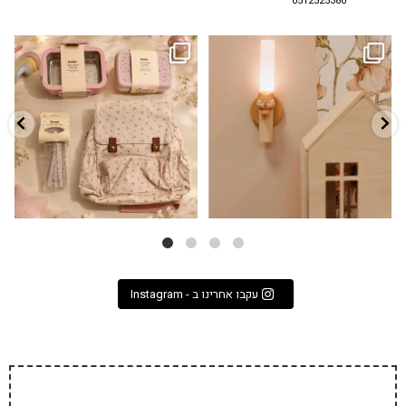
0512525380
גם פריט עיצובי לחדר, גם מנורת לילה
✨ חוזרים למסגרת בסטייל! ✨
...
מרגיעה, וגם
...
הקולקציה החדשה
3
0
9
4
עקבו אחרינו ב - Instagram