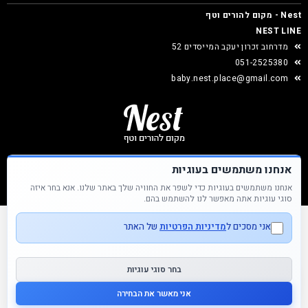
Nest - מקום להורים וטף
NEST LINE
מדרחוב זכרון יעקב המייסדים 52
051-2525380
baby.nest.place@gmail.com
אנחנו משתמשים בעוגיות
אנחנו משתמשים בעוגיות כדי לשפר את החוויה שלך באתר שלנו. אנא בחר איזה
Nest &copy כל הזכויות שמורות
סוגי עוגיות אתה מאפשר לנו להשתמש בהם.
אני מסכים ל
מדיניות הפרטיות
של האתר
בחר סוגי עוגיות
אני מאשר את הבחירה