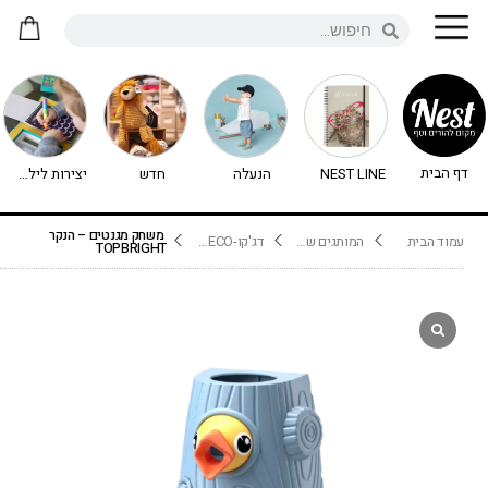
דף הבית
NEST LINE
הנעלה
חדש
יצירות לילדים - יצירה לילדים
משחק מגנטים – הנקר
עמוד הבית
המותגים שלנו
דג'קו-DJECO נימיגו
TOPBRIGHT