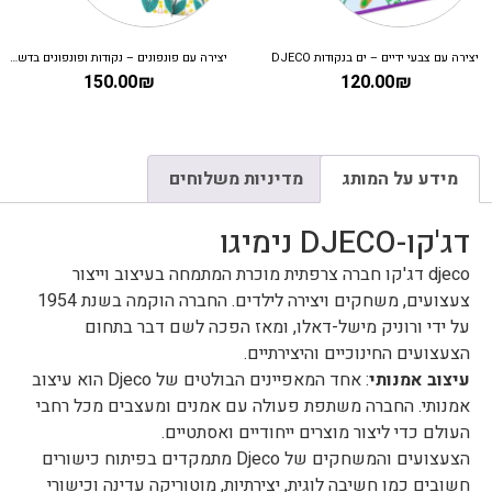
יצירה עם צבעי ידיים – ים בנקודות DJECO
יצירה עם פונפונים – נקודות ופונפונים בדשא DJECO
150.00
₪
120.00
₪
מידע על המותג
מדיניות משלוחים
דג'קו-DJECO נימיגו
djeco דג'קו חברה צרפתית מוכרת המתמחה בעיצוב וייצור
צעצועים, משחקים ויצירה לילדים. החברה הוקמה בשנת 1954
על ידי ורוניק מישל-דאלו, ומאז הפכה לשם דבר בתחום
הצעצועים החינוכיים והיצירתיים.
עיצוב אמנותי
: אחד המאפיינים הבולטים של Djeco הוא עיצוב
אמנותי. החברה משתפת פעולה עם אמנים ומעצבים מכל רחבי
העולם כדי ליצור מוצרים ייחודיים ואסתטיים.
הצעצועים והמשחקים של Djeco מתמקדים בפיתוח כישורים
חשובים כמו חשיבה לוגית, יצירתיות, מוטוריקה עדינה וכישורי