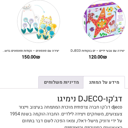
יצירה עם צבעי ידיים – ים בנקודות DJECO
יצירה עם פונפונים – נקודות ופונפונים בדשא DJECO
150.00
₪
120.00
₪
מידע על המותג
מדיניות משלוחים
דג'קו-DJECO נימיגו
djeco דג'קו חברה צרפתית מוכרת המתמחה בעיצוב וייצור
צעצועים, משחקים ויצירה לילדים. החברה הוקמה בשנת 1954
על ידי ורוניק מישל-דאלו, ומאז הפכה לשם דבר בתחום
הצעצועים החינוכיים והיצירתיים.