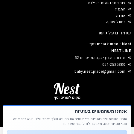
צור קשר ושעות פעילות
המגזין
אודות
ביטול עסקה
שומרים על קשר
Nest - מקום להורים וטף
NEST LINE
מדרחוב זכרון יעקב המייסדים 52
051-2525380
baby.nest.place@gmail.com
אנחנו משתמשים בעוגיות
אנחנו משתמשים בעוגיות כדי לשפר את החוויה שלך באתר שלנו. אנא בחר איזה
Nest &copy כל הזכויות שמורות
סוגי עוגיות אתה מאפשר לנו להשתמש בהם.