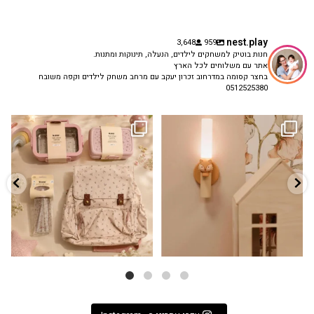
nest.play
3,648
959
חנות בוטיק למשחקים לילדים, הנעלה, תינוקות ומתנות.
אתר עם משלוחים לכל הארץ
בחצר קסומה במדרחוב זכרון יעקב עם מרחב משחק לילדים וקפה משובח
0512525380
גם פריט עיצובי לחדר, גם מנורת לילה
✨ חוזרים למסגרת בסטייל! ✨
...
מרגיעה, וגם
...
הקולקציה החדשה
3
0
9
4