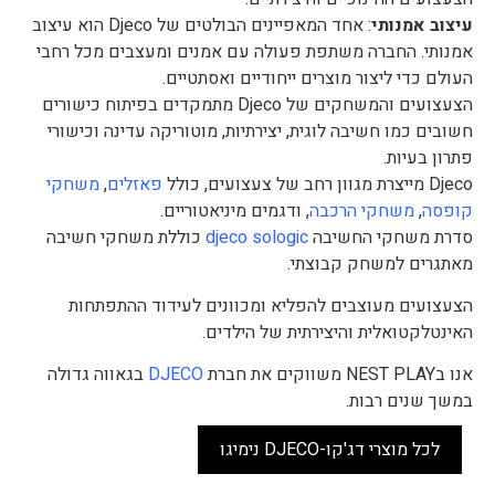
עיצוב אמנותי
: אחד המאפיינים הבולטים של Djeco הוא עיצוב
אמנותי. החברה משתפת פעולה עם אמנים ומעצבים מכל רחבי
העולם כדי ליצור מוצרים ייחודיים ואסתטיים.
הצעצועים והמשחקים של Djeco מתמקדים בפיתוח כישורים
חשובים כמו חשיבה לוגית, יצירתיות, מוטוריקה עדינה וכישורי
פתרון בעיות.
Djeco מייצרת מגוון רחב של צעצועים, כולל
פאזלים
,
משחקי
קופסה
,
משחקי הרכבה
, ודגמים מיניאטוריים.
סדרת משחקי החשיבה
djeco sologic
כוללת משחקי חשיבה
מאתגרים למשחק קבוצתי.
הצעצועים מעוצבים להפליא ומכוונים לעידוד ההתפתחות
האינטלקטואלית והיצירתית של הילדים.
אנו בNEST PLAY משווקים את חברת
DJECO
בגאווה גדולה
במשך שנים רבות.
לכל מוצרי דג'קו-DJECO נימיגו