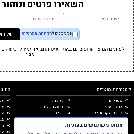
השאירו פרטים ונחזור 
אני מסכים ל
מדיניות הפרטיות
שליחת 
לעיתים המוצר שחפשתם באתר אינו מוצג אך זמין לרכישה בחנו
מצוין
קטגוריות מוצרים
ניווט
משחקים
תינוקות
תקנ
אביזרי אוכל
רפואה משלימה
מדי
תיקים ואקססוריז
הנעלה
החל
יצירה ומוצרי נייר
עגל
אנחנו משתמשים בעוגיות
עיצוב החדר
צור
המג
אנחנו משתמשים בעוגיות כדי לשפר את החוויה שלך באתר שלנו.