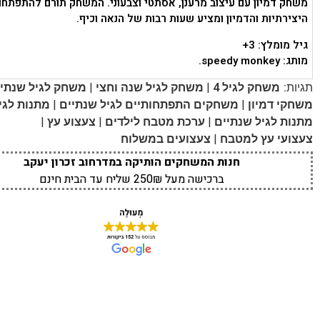
משחק דמיון עם עיצוב מרענן, אסתטי וצבעוני. המשחק תורם להתפתחו
היצירתיות והדמיון ומציע שעות רבות של הנאה וכיף.
גיל מומלץ: 3+
מותג: speedy monkey.
|
|
תגיות:
משחק לגיל 4
משחק לגיל שנה וחצי
משחק לגיל שנתיי
|
|
משחקי דמיון
משחקים התפתחותיים לגיל שנתיים
מתנות לגיל
|
|
|
מתנות לגיל שנתיים
ערכת מטבח לילדים
צעצוע עץ
|
צעצועי עץ למטבח
צעצועים במשלוח
חנות המשחקים הותיקה במדרחוב זכרון יעקב
ברכישה מעל 250₪ שליח עד הבית חינם