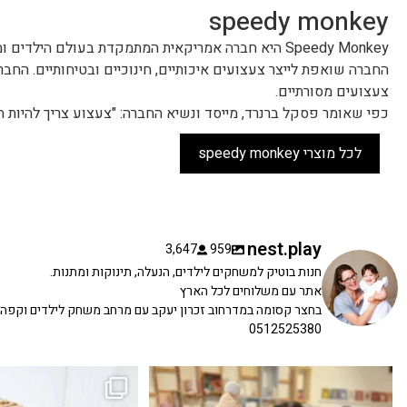
speedy monkey
Speedy Monkey היא חברה אמריקאית המתמקדת בעולם הילד
צעצועים מסורתיים.
כפי שאומר פסקל ברנרד, מייסד ונשיא החברה: "צעצוע צריך להיות חינ
לכל מוצרי speedy monkey
nest.play
3,647
959
חנות בוטיק למשחקים לילדים, הנעלה, תינוקות ומתנות.
אתר עם משלוחים לכל הארץ
בחצר קסומה במדרחוב זכרון יעקב עם מרחב משחק לילדים וקפה
0512525380
כשפתחתי את החנות חלמתי ליצור מקום שהייתי
הבובה הכי מתוקה הגיעה אלינו!
...
שמחה
...
האף של הכ