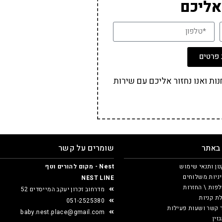
אליכם
פרטים
ת ואנו נחזור אליכם עם שירות
 באתר
שומרים על קשר
ון ותנאי שימוש
Nest - מקום להורים וטף
ניות משלוחים
NEST LINE
פות \ החזרות
מדרחוב זכרון יעקב המייסדים 52
ת קניות
051-2525380
 קשר ושעות פעילות
baby.nest.place@gmail.com
זין