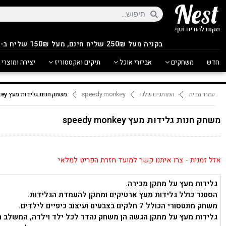
בקניה מעל 250
₪
שליח חינם, מעל 150₪ שליח ב-14.90₪
חדש
משחקים
אביזרי אוכל
תיקים ואקססוריז
יצירה ומוצרי 
עמוד הבית
המותגים שלנו
speedy monkey
משחק חנות גלידות מעץ speedy monkey
משחק חנות גלידות מעץ speedy monkey
אזל זמנית - צרו איתנו קשר למועד חזרת הפריט למלאי
גלידות מעץ על מתקן מכירה.
הסטנד כולל גלידות מעץ ארטיקים ומתקן להעמדת הגלידות.
משחק מונטסורי הכולל 7 חלקים בצבעים ועיצוב כיפיים לילדים.
גלידות מעץ על מתקן הגשה הן משחק נהדר לכל ילד וילדה, המשלב חו