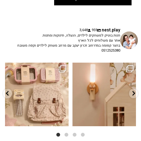
nest.play
3,648
959
חנות בוטיק למשחקים לילדים, הנעלה, תינוקות ומתנות.
אתר עם משלוחים לכל הארץ
בחצר קסומה במדרחוב זכרון יעקב עם מרחב משחק לילדים וקפה משובח
0512525380
גם פריט עיצובי לחדר, גם מנורת לילה
✨ חוזרים למסגרת בסטייל! ✨
...
מרגיעה, וגם
...
הקולקציה החדשה
3
0
9
4