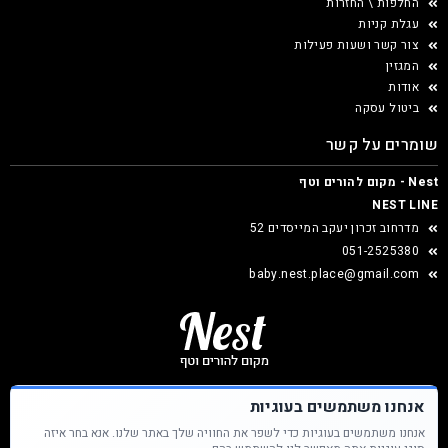
החלפות \ החזרות
עגלת קניות
צור קשר ושעות פעילות
המגזין
אודות
ביטול עסקה
שומרים על קשר
Nest - מקום להורים וטף
NEST LINE
מדרחוב זכרון יעקב המייסדים 52
051-2525380
baby.nest.place@gmail.com
אנחנו משתמשים בעוגיות
אנחנו משתמשים בעוגיות כדי לשפר את החוויה שלך באתר שלנו. אנא בחר איזה
Nest &copy כל הזכויות שמורות