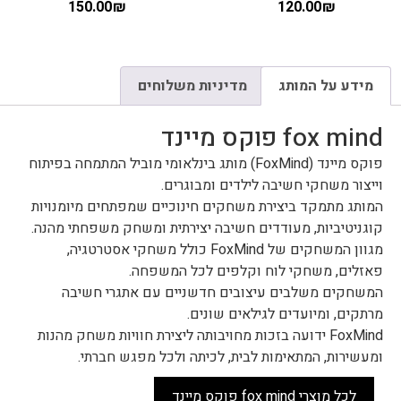
150.00
₪
120.00
₪
מידע על המותג
מדיניות משלוחים
fox mind פוקס מיינד
פוקס מיינד (FoxMind) מותג בינלאומי מוביל המתמחה בפיתוח
וייצור משחקי חשיבה לילדים ומבוגרים.
המותג מתמקד ביצירת משחקים חינוכיים שמפתחים מיומנויות
קוגניטיביות, מעודדים חשיבה יצירתית ומשחק משפחתי מהנה.
מגוון המשחקים של FoxMind כולל משחקי אסטרטגיה,
פאזלים, משחקי לוח וקלפים לכל המשפחה.
המשחקים משלבים עיצובים חדשניים עם אתגרי חשיבה
מרתקים, ומיועדים לגילאים שונים.
FoxMind ידועה בזכות מחויבותה ליצירת חוויות משחק מהנות
ומעשירות, המתאימות לבית, לכיתה ולכל מפגש חברתי.
לכל מוצרי fox mind פוקס מיינד