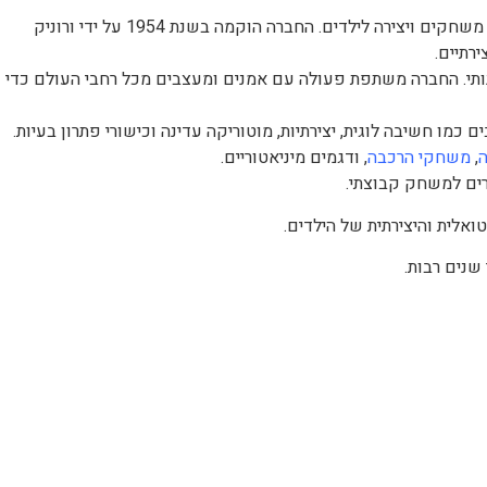
djeco דג'קו חברה צרפתית מוכרת המתמחה בעיצוב וייצור צעצועים, משחקים ויצירה לילדים. החברה הוקמה בשנת 1954 על ידי ורוניק
רתיים.
לטים של Djeco הוא עיצוב אמנותי. החברה משתפת פעולה עם אמנים ומעצבים מכל רחבי העולם כדי
,
משחקי הרכבה
, ודגמים מיניאטוריים.
ים למשחק קבוצתי.
אלית והיצירתית של הילדים.
שנים רבות.