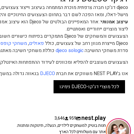
מישל-דאלו, ומאז הפכה לשם דבר בתחום הצעצועים החינוכיים והיצי
עיצוב אמנותי
: אחד המאפיינים הבו
ליצור מוצרים ייחודיים ואסתטיים.
הצעצועים והמשחקים של Djeco מתמקדים בפיתוח כישורים חשובים כמו חשיבה לוגית, יצירתיות, מוטוריקה עדינה וכישורי פתרון בעיות.
Djeco מייצרת מגוון רחב של צעצועים, כולל
פאזלים
,
משחקי קופסה
סדרת משחקי החשיבה
djeco sologic
כוללת משחקי חשיבה מאתגר
הצעצועים מעוצבים להפליא ומכוונים לעידוד ההתפתחות האינטלקטו
אנו בNEST PLAY משווקים את חברת
DJECO
בגאווה גדולה במשך 
לכל מוצרי דג'קו-DJECO נימיגו
nest.play
3,646
959
חנות בוטיק למשחקים לילדים, הנעלה, תינוקות ומתנות.
אתר עם משלוחים לכל הארץ