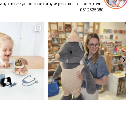
בחצר קסומה במדרחוב זכרון יעקב עם מרחב משחק לילדים וקפה
0512525380
כשפתחתי את החנות חלמתי ליצור מקום שהייתי
הבובה הכי מתוקה הגיעה אלינו!
...
שמחה
...
האף של הכ
7
0
39
16