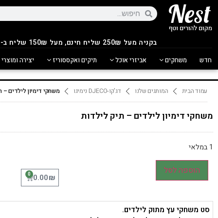
בקניה מעל 250
₪
שליח חינם, מעל 150₪ שליח ב-14.90₪
חדש
משחקים
אביזרי אוכל
תיקים ואקססוריז
יצירה ומוצרי 
עמוד הבית
המותגים שלנו
דג'קו-DJECO נימיגו
משחקי דימיון לילדים – ת
משחקי דימיון לילדים – תיק לילדות
1 במלאי
הוספה לסל
0
₪
0.00
סט משחקי עץ מתוק לילדים.