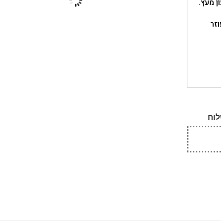
ן מעץ.
זר
לוח