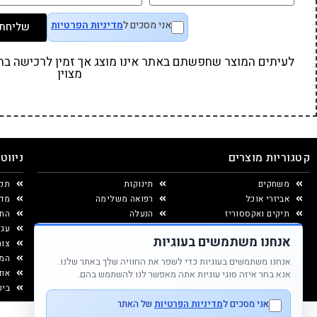
אני מסכים ל
מדיניות הפרטיות
שליחת 
לעיתים המוצר שחפשתם באתר אינו מוצג אך זמין לרכישה בחנו
מצוין
קטגוריות מוצרים
ניווט
משחקים
תינוקות
תקנ
אביזרי אוכל
רפואה משלימה
מדי
תיקים ואקססוריז
הנעלה
החל
יצירה ומוצרי נייר
עגל
אנחנו משתמשים בעוגיות
עיצוב החדר
צור
המג
אנחנו משתמשים בעוגיות כדי לשפר את החוויה שלך באתר שלנו.
אוד
אנא בחר איזה סוגי עוגיות אתה מאפשר לנו להשתמש בהם.
ביט
אני מסכים ל
מדיניות הפרטיות
של האתר