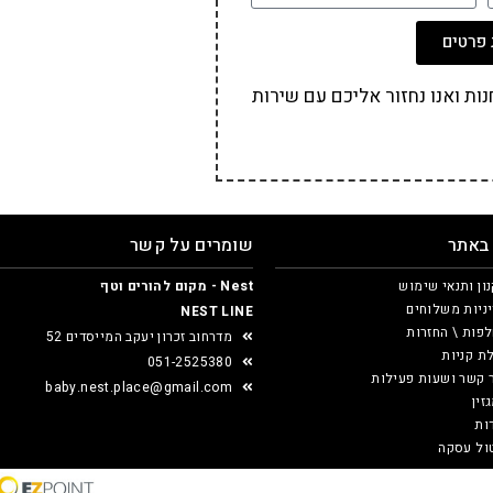
פרטים
ת ואנו נחזור אליכם עם שירות
 באתר
שומרים על קשר
ון ותנאי שימוש
Nest - מקום להורים וטף
ניות משלוחים
NEST LINE
פות \ החזרות
מדרחוב זכרון יעקב המייסדים 52
ת קניות
051-2525380
 קשר ושעות פעילות
baby.nest.place@gmail.com
זין
ות
ול עסקה