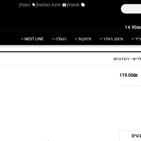
מותגים
תיבת המתנות
המגזין
נייר
עיצוב החדר
תינוקות
הנעלה
NEST LINE
לדים – דובדבנים
₪
119.00
יורי דובדבנים, מקרין כוכבים על התקרה ב4 צבעים