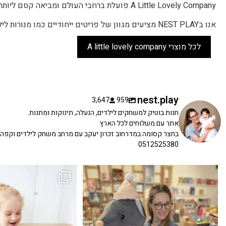
A Little Lovely Company פועלת ברחבי העולם ומביאה קסם ליותר מ-50 מדינות.
אנו בNEST PLAY מציעים מגוון של פריטים ייחודיים כמו מנורות לילה, תיקי גן, צעצועים, וקישוטים לחדרי ילדים.
לכל מוצרי A little lovely company
nest.play
3,647
959
חנות בוטיק למשחקים לילדים, הנעלה, תינוקות ומתנות.
אתר עם משלוחים לכל הארץ
בחצר קסומה במדרחוב זכרון יעקב עם מרחב משחק לילדים וקפה
0512525380
כשפתחתי את החנות חלמתי ליצור מקום שהייתי
הבובה הכי מתוקה הגיעה אלינו!
...
שמחה
...
האף של הכ
7
0
39
16