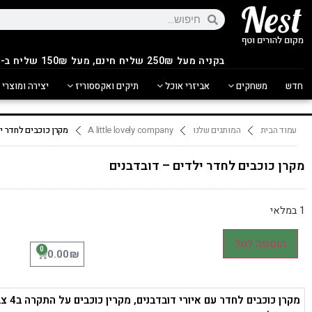
בקניה מעל 250
₪
שליח חינם, מעל 150₪ שליח ב-14.90₪
חדש
משחקים
אביזרי אוכל
תיקים ואקססוריז
יצירה ומוצרי 
עמוד הבית
המותגים שלנו
A little lovely company
מקרן כוכבים לחדר י
מקרן כוכבים לחדר ילדים – דובדבנים
1 במלאי
הוספה לסל
0
₪
0.00
מקרן כוכבים לחדר עם א