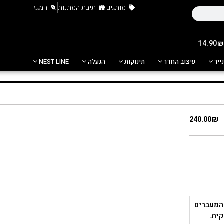
מותגים
תיבת המתנות
המגזין
נייר
עיצוב החדר
תינוקות
הנעלה
NEST LINE
₪
240.00
 המעברים
ית.