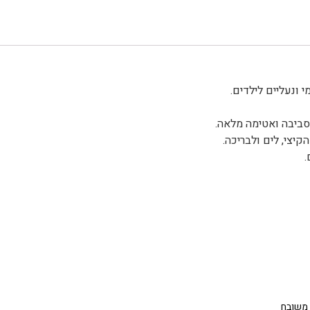
לסביבה ואטימה מלאה.
 משובח