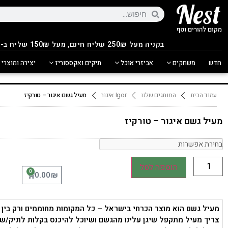
בקניה מעל 250
₪
שליח חינם, מעל 150₪ שליח ב-14.90₪
חדש
משחקים
אביזרי אוכל
תיקים ואקססוריז
יצירה ומוצרי 
עמוד הבית
המותגים שלנו
Igor איגור
מעיל גשם איגור – טורקיז
מעיל גשם איגור – טורקיז
הוספה לסל
0
₪
0.00
מעיל גשם הוא מוצר הכרחי בישראל – כל המקומות מחוממים ורק בין
צריך מעיל מתקפל שיגן עלינו מהגשם ושיוכל להיכנס בקלות לתיק/שק