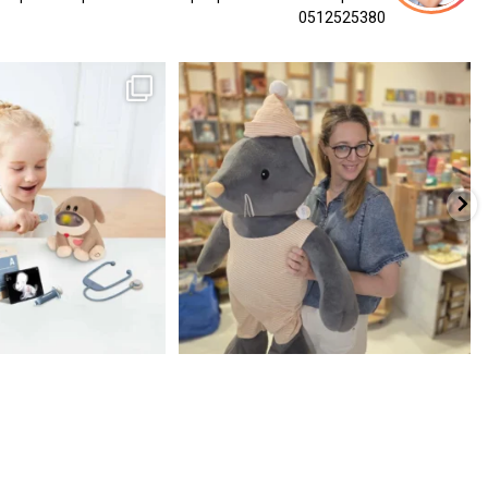
0512525380
כשפתחתי את החנות חלמתי ליצור מקום שהייתי
הבובה הכי מתוקה הגיעה אלינו!
...
שמחה
...
האף של הכ
7
0
39
16