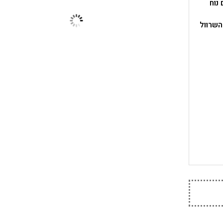
נוח
השרוול