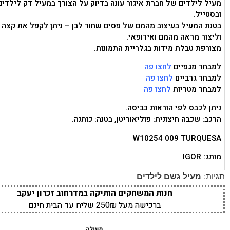
מעיל לילדים של חברת איגור עונה בדיוק על הצורך במעיל דק לילדים 
ובסטייל.
בטנת המעיל בעיצוב מהמם של פסים שחור לבן – ניתן לקפל את קצה 
וליצור מראה מהמם ואירופאי.
מצורפת טבלת מידות בגלריית התמונות.
למבחר מגפיים
לחצו פה
למבחר גרביים
לחצו פה
למבחר מטריות
לחצו פה
ניתן לכבס לפי הוראות כביסה.
הרכב: שכבה חיצונית: פוליאוריטן, בטנה: כותנה.
W10254 009 TURQUESA
מותג: IGOR
תגיות:
מעיל גשם לילדים
חנות המשחקים הותיקה במדרחוב זכרון יעקב
ברכישה מעל 250₪ שליח עד הבית חינם