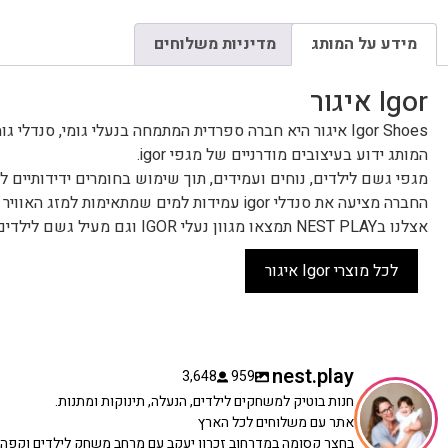
מידע על המותג
מדיניות משלוחים
Igor איגור
Igor Shoes איגור היא חברה ספרדית המתמחה בנעלי גומי, סנדלי גומי ונעליים לילדים.
המותג ידוע בעיצובים מודרניים של מגפי igor.
מגפי גשם לילדים, נוחים ועמידים, תוך שימוש בחומרים ידידותיים 
החברה מציעה את סנדלי igor עמידות למים שמתאימות למזג האוויר הקיצי, לים ולבריכה.
אצלנו בNEST PLAY תמצאו מגוון נעלי IGOR וגם מעיל גשם לילדים.
לכל מוצרי Igor איגור
nest.play
3,648
959
חנות בוטיק למשחקים לילדים, הנעלה, תינוקות ומתנות.
אתר עם משלוחים לכל הארץ
בחצר קסומה במדרחוב זכרון יעקב עם מרחב משחק לילדים וקפה