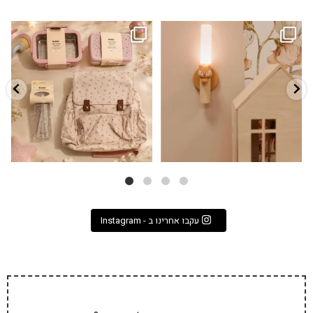
גם פריט עיצובי לחדר, גם מנורת לילה
✨ חוזרים למסגרת בסטייל! ✨
...
מרגיעה, וגם
...
הקולקציה החדשה
3
0
9
4
עקבו אחרינו ב - Instagram