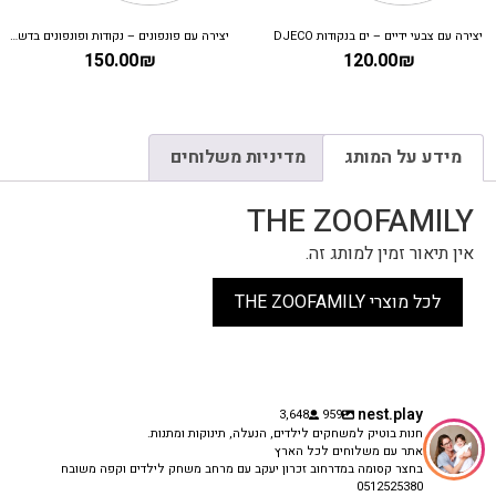
יצירה עם צבעי ידיים – ים בנקודות DJECO
יצירה עם פונפונים – נקודות ופונפונים בדשא DJECO
150.00
₪
120.00
₪
מידע על המותג
מדיניות משלוחים
THE ZOOFAMILY
אין תיאור זמין למותג זה.
לכל מוצרי THE ZOOFAMILY
nest.play
3,648
959
חנות בוטיק למשחקים לילדים, הנעלה, תינוקות ומתנות.
אתר עם משלוחים לכל הארץ
בחצר קסומה במדרחוב זכרון יעקב עם מרחב משחק לילדים וקפה משובח
0512525380