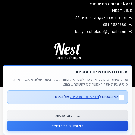
Nest - מקום להורים וטף
NEST LINE
מדרחוב זכרון יעקב המייסדים 52
051-2525380
baby.nest.place@gmail.com
אנחנו משתמשים בעוגיות
אנחנו משתמשים בעוגיות כדי לשפר את החוויה שלך באתר שלנו. אנא בחר איזה
Nest &copy כל הזכויות שמורות
סוגי עוגיות אתה מאפשר לנו להשתמש בהם.
אני מסכים ל
מדיניות הפרטיות
של האתר
בחר סוגי עוגיות
אני מאשר את הבחירה