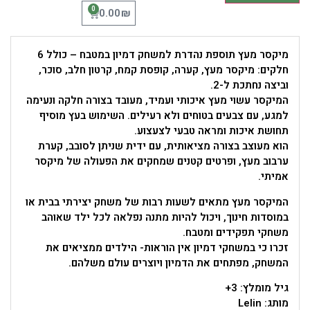
0
₪
0.00
מיקסר מעץ תוספת נהדרת למשחק דמיון במטבח – כולל 6
חלקים: מיקסר מעץ, קערה, קופסת קמח, קרטון חלב, סוכר,
וביצה נחתכת ל-2.
המיקסר עשוי מעץ איכותי ועמיד, מעובד בצורה חלקה ונעימה
למגע, עם צבעים בטוחים ולא רעילים. השימוש בעץ מוסיף
תחושת איכות ומראה טבעי לצעצוע.
הוא מעוצב בצורה מציאותית, עם ידית שניתן לסובב, קערת
ערבוב מעץ, ופרטים קטנים שמחקים את הפעולה של מיקסר
אמיתי.
המיקסר מעץ מתאים לשעות רבות של משחק יצירתי בבית או
במוסדות חינוך, ויכול להיות מתנה נפלאה לכל ילד שאוהב
משחקי תפקידים ומטבח.
זכרו כי במשחקי דמיון אין הוראות- הילדים ממציאים את
המשחק, מפתחים את הדמיון ויוצרים עולם משלהם.
גיל מומלץ: 3+
מותג: Lelin