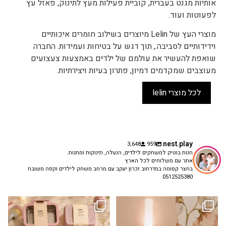
אותיות מגנט בעברית, קוביית פעילות מעץ לתינוק, פאזל עץ
לפעוטות ועוד.
מוצרי העץ של Lelin מיוצרים בשילוב חומרים איכותיים
וידידותיים לסביבה., תוך דגש על בטיחות ועמידות. החברה
שואפת להעשיר את עולמם של ילדים באמצעות צעצועים
מעוצבים שמקדמים דמיון, פתרון בעיות ויצירתיות.
לכל מוצרי lelin
nest.play
3,648
959
חנות בוטיק למשחקים לילדים, הנעלה, תינוקות ומתנות.
אתר עם משלוחים לכל הארץ
בחצר קסומה במדרחוב זכרון יעקב עם מרחב משחק לילדים וקפה משובח
0512525380
גם פריט עיצובי לחדר, גם מנורת לילה
✨ חוזרים למסגרת בסטייל! ✨
...
מרגיעה, וגם
...
הקולקציה החדשה