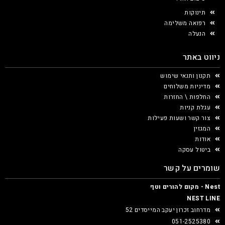
תינוקות
רפואה משלימה
הנעלה
ניווט באתר
תקנון ותנאי שימוש
מדיניות משלוחים
החלפות \ החזרות
עגלת קניות
צור קשר ושעות פעילות
המגזין
אודות
ביטול עסקה
שומרים על קשר
Nest - מקום להורים וטף
NEST LINE
מדרחוב זכרון יעקב המייסדים 52
051-2525380