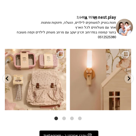
nest.play
3,648
959
חנות בוטיק למשחקים לילדים, הנעלה, תינוקות ומתנות.
אתר עם משלוחים לכל הארץ
בחצר קסומה במדרחוב זכרון יעקב עם מרחב משחק לילדים וקפה משובח
0512525380
גם פריט עיצובי לחדר, גם מנורת לילה
✨ חוזרים למסגרת בסטייל! ✨
...
מרגיעה, וגם
...
הקולקציה החדשה
3
0
9
4
עקבו אחרינו ב - Instagram