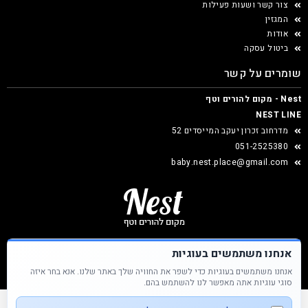
צור קשר ושעות פעילות
המגזין
אודות
ביטול עסקה
שומרים על קשר
Nest - מקום להורים וטף
NEST LINE
מדרחוב זכרון יעקב המייסדים 52
051-2525380
baby.nest.place@gmail.com
אנחנו משתמשים בעוגיות
אנחנו משתמשים בעוגיות כדי לשפר את החוויה שלך באתר שלנו. אנא בחר איזה
Nest &copy כל הזכויות שמורות
סוגי עוגיות אתה מאפשר לנו להשתמש בהם.