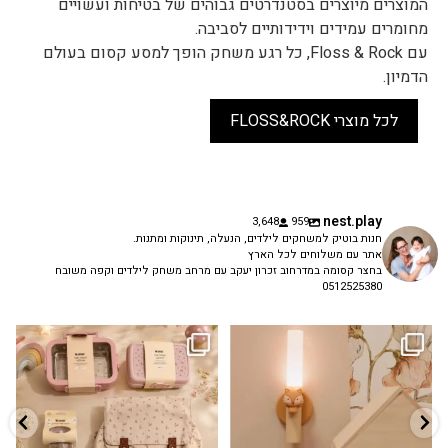
המוצרים מיוצרים בסטנדרטים גבוהים של בטיחות ועשויים
מחומרים עמידים וידידותיים לסביבה.
עם Floss & Rock, כל רגע משחק הופך למסע קסום בעולם
הדמיון.
לכל מוצרי FLOSS&ROCK
nest.play
3,648
959
חנות בוטיק למשחקים לילדים, הנעלה, תינוקות ומתנות.
אתר עם משלוחים לכל הארץ
בחצר קסומה במדרחוב זכרון יעקב עם מרחב משחק לילדים וקפה משובח
0512525380
גם פריט עיצובי לחדר, גם מנורת לילה
✨ חוזרים למסגרת בסטייל! ✨
...
מרגיעה, וגם
...
הקולקציה החדשה
3
0
9
4