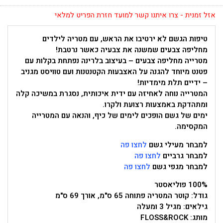
אזל זמנית - צרו איתנו קשר למועד חזרת הפריט למלאי
טיפות הגשם לא ירטיבו את הראש, עם מטריה לילדים
מחליפה צבעים שמשנה את צבעיה כאשר נרטבת!
מטרייה מחליפה צבעים – בעיצוב בלרינה נפתחת בקלות עם
פטנט מיוחד להגנה על האצבעות הקטנטנות ועם טוויסט מגניב
– ידיים תלת מימדיות!
המטרייה נוחה לאחיזה עם ידית איכותית, נסגרת במשיכה קלה
ומתהדקת באמצעות רצועת ולקרו.
ימים של גשם הופכים לימים של כיף, והנאה עם המטרייה
המקסימה.
למבחר מעילי גשם
לחצו פה
למבחר גרביים
לחצו פה
למבחר מגפי גשם
לחצו פה
100% פוליאסטר
גודל: קוטר המטריה פתוחה 65 ס"מ, אורך 69 ס"מ
גילאים: מגיל 3 ומעלה
מותג: FLOSS&ROCK