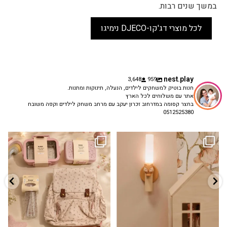
במשך שנים רבות.
לכל מוצרי דג'קו-DJECO נימיגו
nest.play
3,648
959
חנות בוטיק למשחקים לילדים, הנעלה, תינוקות ומתנות.
אתר עם משלוחים לכל הארץ
בחצר קסומה במדרחוב זכרון יעקב עם מרחב משחק לילדים וקפה משובח
0512525380
גם פריט עיצובי לחדר, גם מנורת לילה
✨ חוזרים למסגרת בסטייל! ✨
...
מרגיעה, וגם
...
הקולקציה החדשה
3
0
9
4