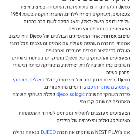
djeco דג'קו חברה צרפתית מוכרת המתמחה בעיצוב וייצור
צעצועים, משחקים ויצירה לילדים. החברה הוקמה בשנת 1954
על ידי ורוניק מישל-דאלו, ומאז הפכה לשם דבר בתחום
הצעצועים החינוכיים והיצירתיים.
עיצוב אמנותי
: אחד המאפיינים הבולטים של Djeco הוא עיצוב
אמנותי. החברה משתפת פעולה עם אמנים ומעצבים מכל רחבי
העולם כדי ליצור מוצרים ייחודיים ואסתטיים.
הצעצועים והמשחקים של Djeco מתמקדים בפיתוח כישורים
חשובים כמו חשיבה לוגית, יצירתיות, מוטוריקה עדינה וכישורי
פתרון בעיות.
Djeco מייצרת מגוון רחב של צעצועים, כולל
פאזלים
,
משחקי
קופסה
,
משחקי הרכבה
, ודגמים מיניאטוריים.
סדרת משחקי החשיבה
djeco sologic
כוללת משחקי חשיבה
מאתגרים למשחק קבוצתי.
הצעצועים מעוצבים להפליא ומכוונים לעידוד ההתפתחות
האינטלקטואלית והיצירתית של הילדים.
אנו בNEST PLAY משווקים את חברת
DJECO
בגאווה גדולה