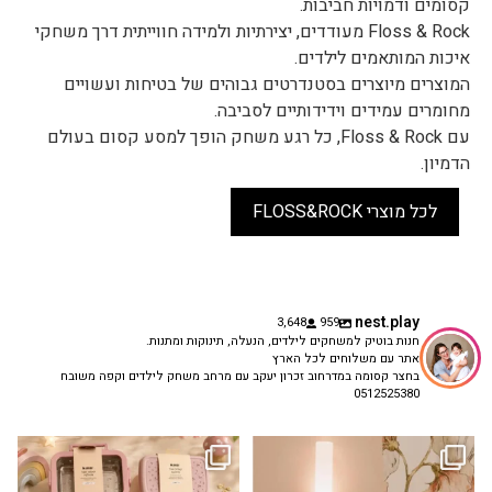
קסומים ודמויות חביבות.
Floss & Rock מעודדים, יצירתיות ולמידה חווייתית דרך משחקי
איכות המותאמים לילדים.
המוצרים מיוצרים בסטנדרטים גבוהים של בטיחות ועשויים
מחומרים עמידים וידידותיים לסביבה.
עם Floss & Rock, כל רגע משחק הופך למסע קסום בעולם
הדמיון.
לכל מוצרי FLOSS&ROCK
nest.play
3,648
959
חנות בוטיק למשחקים לילדים, הנעלה, תינוקות ומתנות.
אתר עם משלוחים לכל הארץ
בחצר קסומה במדרחוב זכרון יעקב עם מרחב משחק לילדים וקפה משובח
0512525380
גם פריט עיצובי לחדר, גם מנורת לילה
✨ חוזרים למסגרת בסטייל! ✨
...
מרגיעה, וגם
...
הקולקציה החדשה