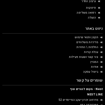
עיצוב החדר
תינוקות
רפואה משלימה
הנעלה
ניווט באתר
תקנון ותנאי שימוש
מדיניות משלוחים
החלפות \ החזרות
עגלת קניות
צור קשר ושעות פעילות
המגזין
אודות
ביטול עסקה
שומרים על קשר
Nest - מקום להורים וטף
NEST LINE
מדרחוב זכרון יעקב המייסדים 52