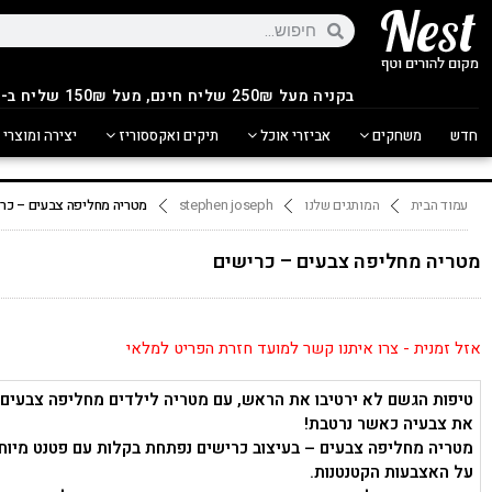
בקניה מעל 250
₪
שליח חינם, מעל 150₪ שליח ב-14.90₪
חדש
משחקים
אביזרי אוכל
תיקים ואקססוריז
יצירה ומוצרי 
עמוד הבית
המותגים שלנו
stephen joseph
מטריה מחליפה צבעים – כרי
מטריה מחליפה צבעים – כרישים
אזל זמנית - צרו איתנו קשר למועד חזרת הפריט למלאי
טיפות הגשם לא ירטיבו את הראש, עם מטריה לילדים מחליפה צבעים
את צבעיה כאשר נרטבת!
מטריה מחליפה צבעים – בעיצוב כרישים נפתחת בקלות עם פטנט מיוח
על האצבעות הקטנטנות.