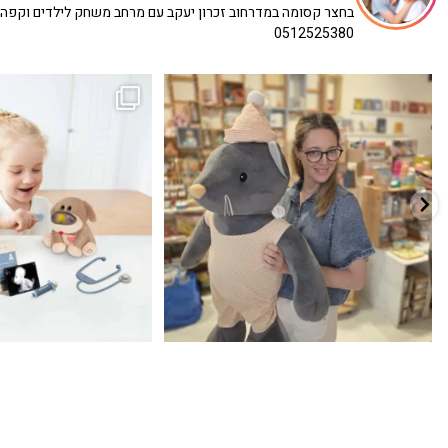
בחצר קסומה במדרחוב זכרון יעקב עם מרחב משחק לילדים וקפה
0512525380
כשפתחתי את החנות חלמתי ליצור מקום שהייתי
הבובה הכי מתוקה הגיעה אלינו!
...
שמחה
...
האף של הכ
7
0
39
16