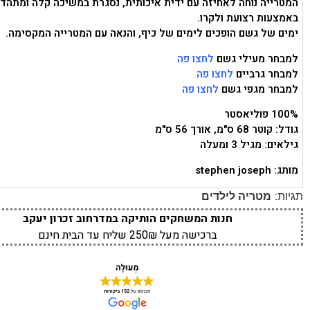
המטרייה נוחה לאחיזה עם ידית איכותית, נסגרת במשיכה קלה ומתהד
באמצעות רצועת ולקרו.
ימים של גשם הופכים לימים של כיף, והנאה עם המטרייה המקסימה.
למבחר מעילי גשם
לחצו פה
למבחר גרביים
לחצו פה
למבחר מגפי גשם
לחצו פה
100% פוליאסטר
גודל: קוטר 68 ס"מ, אורך 56 ס"מ
גילאים: מגיל 3 ומעלה
מותג: stephen joseph
תגיות:
מטריה לילדים
חנות המשחקים הותיקה במדרחוב זכרון יעקב
ברכישה מעל 250₪ שליח עד הבית חינם