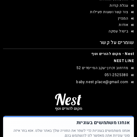
עגלת קניות
צור קשר ושעות פעילות
המגזין
אודות
ביטול עסקה
שומרים על קשר
Nest - מקום להורים וטף
NEST LINE
מדרחוב זכרון יעקב המייסדים 52
051-2525380
baby.nest.place@gmail.com
אנחנו משתמשים בעוגיות
אנחנו משתמשים בעוגיות כדי לשפר את החוויה שלך באתר שלנו. אנא בחר איזה
Nest &copy כל הזכויות שמורות
סוגי עוגיות אתה מאפשר לנו להשתמש בהם.