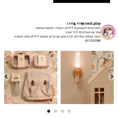
nest.play
3,648
959
חנות בוטיק למשחקים לילדים, הנעלה, תינוקות ומתנות.
אתר עם משלוחים לכל הארץ
בחצר קסומה במדרחוב זכרון יעקב עם מרחב משחק לילדים וקפה משובח
0512525380
גם פריט עיצובי לחדר, גם מנורת לילה
✨ חוזרים למסגרת בסטייל! ✨
...
מרגיעה, וגם
...
הקולקציה החדשה
3
0
9
4